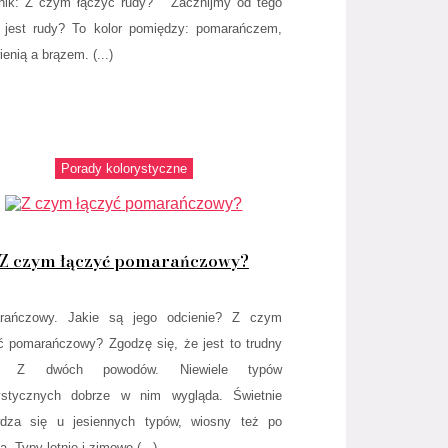
nik: Z czym łączyć rudy? Zacznijmy od tego
jest rudy? To kolor pomiędzy: pomarańczem,
enią a brązem. (...)
Porady kolorystyczne
Z czym łączyć pomarańczowy?
rańczowy. Jakie są jego odcienie? Z czym
ć pomarańczowy? Zgodzę się, że jest to trudny
r. Z dwóch powodów. Niewiele typów
rystycznych dobrze w nim wygląda. Świetnie
wdza się u jesiennych typów, wiosny też po
ą. Typy letnie i zimowe (...)