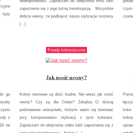
wideoporadniku. Zapraszam do obejrzenia filmu lub/i
porad
yzyjna
zapoznania się z jego luźną transkrypcją. Wszystkie
czym 
4 typy
dobrze wiemy, że podkręcić nasze stylizacje możemy
czerwi
(...)
Porady kolorystyczne
Jak nosić neony?
ubi go
Kolory neonowe są dość trudne. Nie wiesz jak nosić
Poma
osoby
neony? Czy są dla Ciebie? Zdradzę Ci dzisiaj
łączy
zęsto
podstawowe wskazówki, którymi warto się kierować
kolo
rody z
przy komponowaniu stylizacji z tymi kolorami.
kolo
20 lat
Zapraszam do obejrzenia video lub/i zapoznania się z
spra
jego luźną transkrypcją: Kolory (...)
polubi