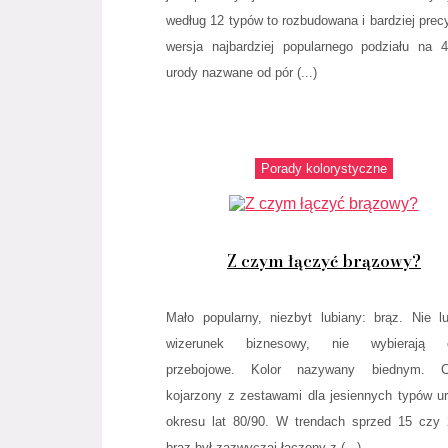
według 12 typów to rozbudowana i bardziej prec
wersja najbardziej popularnego podziału na 
urody nazwane od pór (...)
Porady kolorystyczne
Z czym łączyć brązowy?
Mało popularny, niezbyt lubiany: brąz. Nie l
wizerunek biznesowy, nie wybierają 
przebojowe. Kolor nazywany biednym. C
kojarzony z zestawami dla jesiennych typów u
okresu lat 80/90. W trendach sprzed 15 czy 
brąz był zazwyczaj łączony z (...)