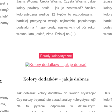
Jasna Wiosna, Ciepła Wiosna, Czysta Wiosna Jakie
Zgasz
jest z
kolory powinny nosić i jak je zestawiać? Analiza
kolor
zimą?
kolorystyczna według 12 typów to rozbudowana i
kolo
 lub/i
bardziej precyzyjna wersja najbardziej popularnego
bardz
Czarny
podziału na 4 typy urody, nazwanych od pór roku:
podz
wiosna, lato, jesień, zima. Dzisiaj na (...)
wiosna
Porady kolorystyczne
Kolory dodatków – jak je dobrać
w
Jak dobierać kolory dodatków do swoich stylizacji?
Dziś 
winny
Czy należy trzymać się zasad analizy kolorystycznej?
kolor
ima, i
Na to pytanie odpowiem w dzisiejszym
się ś
tyczna