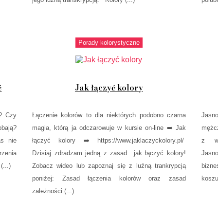
Porady kolorystyczne
ć
Jak łączyć kolory
j? Czy
Łączenie kolorów to dla niektórych podobno czarna
Jasno
obają?
magia, którą ja odczarowuje w kursie on-line ➡️ Jak
mężcz
as nie
łączyć kolory ➡️ https://www.jaklaczyckolory.pl/​
z wy
zenia
Dzisiaj zdradzam jedną z zasad jak łączyć kolory!
Jasno
...)
Zobacz wideo lub zapoznaj się z luźną trankrypcją
bizn
poniżej: Zasad łączenia kolorów oraz zasad
koszul
zależności (...)