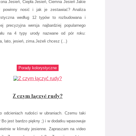
ona Jesień, Ciepła Jesień, Ciemna Jesień Jakie
y powinny nosić i jak je zestawiać? Analiza
rystyczna według 12 typów to rozbudowana i
iej precyzyjna wersja najbardziej popularnego
iału na 4 typy urody nazwane od pór roku:
, lato, jesień, zima.Jeżeli chcesz (...)
Porady kolorystyczne
Z czym łączyć rudy?
o odcieniach rudości w ubraniach. Czemu taki
? Bo jest bardzo piękny ;) i w dodatku wpasowuje
wietnie w klimaty jesienne. Zapraszam na video