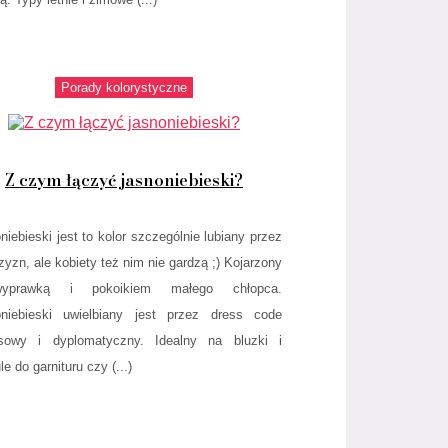
Porady kolorystyczne
Z czym łączyć jasnoniebieski?
niebieski jest to kolor szczególnie lubiany przez
yzn, ale kobiety też nim nie gardzą ;) Kojarzony
prawką i pokoikiem małego chłopca.
niebieski uwielbiany jest przez dress code
esowy i dyplomatyczny. Idealny na bluzki i
e do garnituru czy (...)