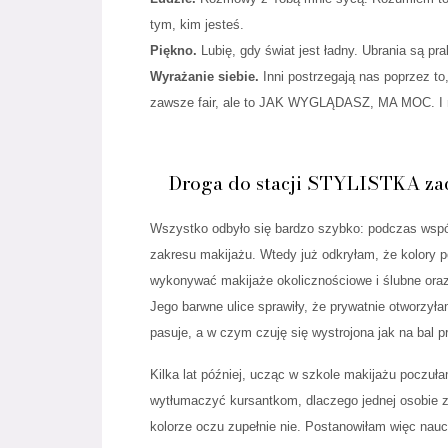
tym, kim jesteś.
Piękno.
Lubię, gdy świat jest ładny. Ubrania są pr
Wyrażanie siebie.
Inni postrzegają nas poprzez to
zawsze fair, ale to JAK WYGLĄDASZ, MA MOC. I m
Droga do stacji STYLISTKA zacz
Wszystko odbyło się bardzo szybko: podczas wspó
zakresu makijażu. Wtedy już odkryłam, że kolory p
wykonywać makijaże okolicznościowe i ślubne ora
Jego barwne ulice sprawiły, że prywatnie otworzył
pasuje, a w czym czuję się wystrojona jak na bal p
Kilka lat później, ucząc w szkole makijażu poczułam
wytłumaczyć kursantkom, dlaczego jednej osobie z
kolorze oczu zupełnie nie. Postanowiłam więc naucz