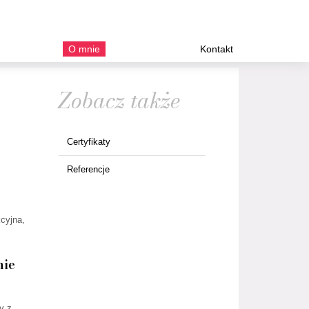
O mnie
Kontakt
Zobacz także
Certyfikaty
Referencje
cyjna,
nie
y z