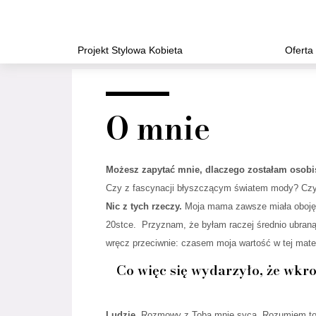
Projekt Stylowa Kobieta
Oferta
O mnie
Możesz zapytać mnie, dlaczego zostałam osobist
Czy z fascynacji błyszczącym światem mody? Czy 
Nic z tych rzeczy.
Moja mama zawsze miała obojęt
20stce. Przyznam, że byłam raczej średnio ubraną 
wręcz przeciwnie: czasem moja wartość w tej materii
Co więc się wydarzyło, że wkr
Ludzie.
Rozmowy z Tobą mnie sycą. Rozumiem to, c