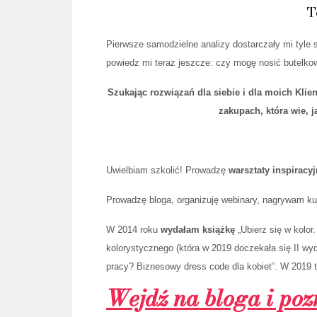
T
Pierwsze samodzielne analizy dostarczały mi tyle s
powiedz mi teraz jeszcze: czy mogę nosić butelkow
Szukając rozwiązań dla siebie i dla moich Klien
zakupach, która wie, j
Uwielbiam szkolić! Prowadzę
warsztaty inspiracy
Prowadzę bloga, organizuję webinary, nagrywam kur
W 2014 roku
wydałam książkę
„Ubierz się w kolor
kolorystycznego (która w 2019 doczekała się II wy
pracy? Biznesowy dress code dla kobiet”. W 2019 
Wejdź na bloga i pozn