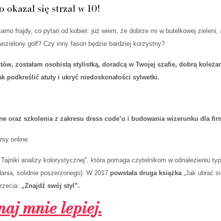
o okazał się strzał w 10!
amo frajdy, co pytań od kobiet: już wiem, że dobrze mi w butelkowej zieleni, 
ozielony golf? Czy inny fason będzie bardziej korzystny?
tów, zostałam osobistą stylistką, doradcą w Twojej szafie, dobrą koleża
ak podkreślić atuty i ukryć niedoskonałości sylwetki.
jne oraz szkolenia z zakresu dress code’u i budowania wizerunku dla fir
sy online.
. Tajniki analizy kolorystycznej”, która pomaga czytelnikom w odnalezieniu ty
dania, solidnie poszerzonego). W 2017
powstała druga książka
„Jak ubrać si
trzecia:
„Znajdź swój styl”.
aj mnie lepiej.