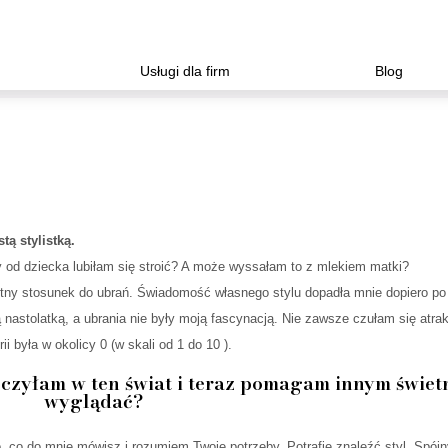
Usługi dla firm
Blog
ą stylistką.
od dziecka lubiłam się stroić? A może wyssałam to z mlekiem matki?
ny stosunek do ubrań. Świadomość własnego stylu dopadła mnie dopiero po
nastolatką, a ubrania nie były moją fascynacją. Nie zawsze czułam się atrak
 była w okolicy 0 (w skali od 1 do 10 ).
oczyłam w ten świat i teraz pomagam innym świet
wyglądać?
o do mnie mówisz i rozumiem Twoje potrzeby. Potrafię znaleźć styl. Spójn