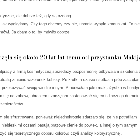
aktyczne, ale dobrze też, gdy są ozdobą.
, jak wyglądamy. Czy tego chcemy czy nie, ubranie wysyła komunikat. To nie
ówi. Ja dbam o to, by mówiło dobrze.
ęła się około 20 lat lat temu od przystanku Makij
łpracy z firmą kosmetyczną sprzedaży bezpośredniej odbywałam szkolenia 
otrafią zmienić wizerunek kobiety. Po krótkim czasie i setkach prób zaczęła
z przekazywać swoją wiedzę innym. Pracowałam jako makijażystka w Londyn
am się na zabawę ubraniem i zaczęłam zastanawiać się co i dlaczego do mnie
rzebierańców.
 się sfrustrowana, ponieważ niejednokrotnie zdarzało się, że nie potrafiłam
 niebieskimi oczami pasują brązowe cienie do powiek, a innej o tym samym
yć się teoretycznego doboru kolorów, czyli analizy kolorystycznej.