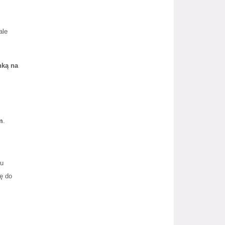
ale
nką na
m
.
pu
ę do