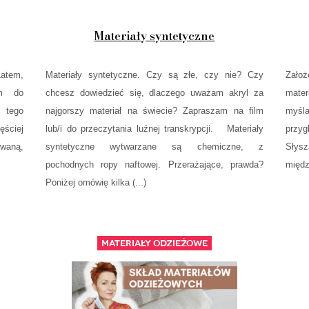
Materiały syntetyczne
Latem,
Materiały syntetyczne. Czy są złe, czy nie? Czy
Zało
am do
chcesz dowiedzieć się, dlaczego uważam akryl za
mate
 tego
najgorszy materiał na świecie? Zapraszam na film
myśl
ęściej
lub/i do przeczytania luźnej transkrypcji. Materiały
przy
owaną,
syntetyczne wytwarzane są chemiczne, z
Słysz
pochodnych ropy naftowej. Przerażające, prawda?
międz
Poniżej omówię kilka (...)
Materiały odzieżowe