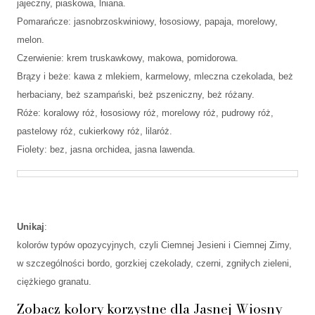
jajeczny, piaskowa, lniana.
Pomarańcze: jasnobrzoskwiniowy, łososiowy, papaja, morelowy,
melon.
Czerwienie: krem truskawkowy, makowa, pomidorowa.
Brązy i beże: kawa z mlekiem, karmelowy, mleczna czekolada, beż
herbaciany, beż szampański, beż pszeniczny, beż różany.
Róże: koralowy róż, łososiowy róż, morelowy róż, pudrowy róż,
pastelowy róż, cukierkowy róż, lilaróż.
Fiolety: bez, jasna orchidea, jasna lawenda.
Unikaj
:
kolorów typów opozycyjnych, czyli Ciemnej Jesieni i Ciemnej Zimy,
w szczególności bordo, gorzkiej czekolady, czerni, zgniłych zieleni,
ciężkiego granatu.
Zobacz kolory korzystne dla Jasnej Wiosny