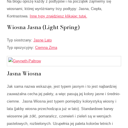
Na blogu opiszę każdy z podtypów i na początek zajmiemy się
wiosnami, której wyróżniamy trzy podtypy: Jasna, Ciepła,
Kontrastowa.
Inne typy znajdziesz klikając tutaj.
Wiosna Jasna (Light Spring)
Typ siostrzany:
Jasne Lato
Typ opozycyjny:
Ciemna Zima
Jasna Wiosna
Jak sama nazwa wskazuje, jest typem jasnym i to jest najbardziej
zauważalna cecha jej palety, a więc pasują jej kolory jasne i średnio-
ciemne. Jasna Wiosna jest typem pomiędzy kolorystyką wiosny i
lata (jakby wiosna przechodząca już w lato). Standardowe barwy
wiosenne jak żółć, pomarańcz, czerwień i zieleń są w wersjach
pastelowych, rozbielonych. Uzupełnia jej paleta kolorów letnich i