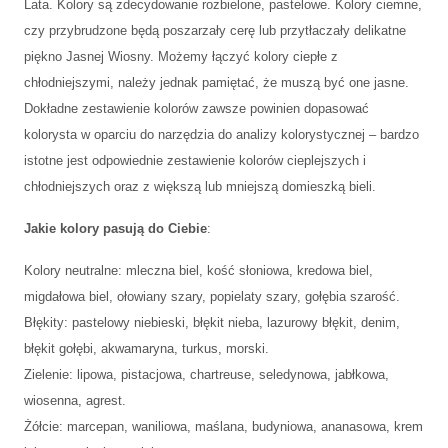
Lata. Kolory są zdecydowanie rozbielone, pastelowe. Kolory ciemne,
czy przybrudzone będą poszarzały cerę lub przytłaczały delikatne
piękno Jasnej Wiosny. Możemy łączyć kolory ciepłe z
chłodniejszymi, należy jednak pamiętać, że muszą być one jasne.
Dokładne zestawienie kolorów zawsze powinien dopasować
kolorysta w oparciu do narzędzia do analizy kolorystycznej – bardzo
istotne jest odpowiednie zestawienie kolorów cieplejszych i
chłodniejszych oraz z większą lub mniejszą domieszką bieli.
Jakie kolory pasują do Ciebie
:
Kolory neutralne: mleczna biel, kość słoniowa, kredowa biel,
migdałowa biel, ołowiany szary, popielaty szary, gołębia szarość.
Błękity: pastelowy niebieski, błękit nieba, lazurowy błękit, denim,
błękit gołębi, akwamaryna, turkus, morski.
Zielenie: lipowa, pistacjowa, chartreuse, seledynowa, jabłkowa,
wiosenna, agrest.
Żółcie: marcepan, waniliowa, maślana, budyniowa, ananasowa, krem