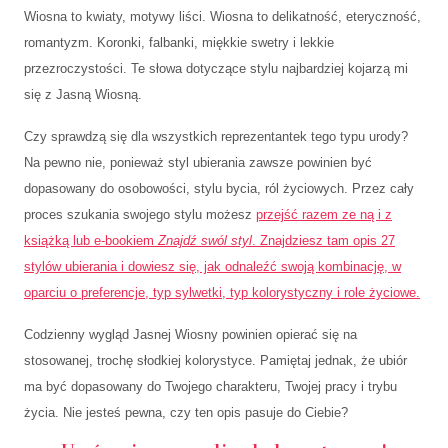
Wiosna to kwiaty, motywy liści. Wiosna to delikatność, eteryczność,
romantyzm. Koronki, falbanki, miękkie swetry i lekkie
przezroczystości. Te słowa dotyczące stylu najbardziej kojarzą mi
się z Jasną Wiosną.
Czy sprawdzą się dla wszystkich reprezentantek tego typu urody?
Na pewno nie, ponieważ styl ubierania zawsze powinien być
dopasowany do osobowości, stylu bycia, ról życiowych. Przez cały
proces szukania swojego stylu możesz
przejść razem ze ną i z
książką lub e-bookiem
Znajdź swól styl
. Znajdziesz tam opis 27
stylów ubierania i dowiesz się, jak odnaleźć swoją kombinację, w
oparciu o preferencje, typ sylwetki, typ kolorystyczny i role życiowe.
Codzienny wygląd Jasnej Wiosny powinien opierać się na
stosowanej, trochę słodkiej kolorystyce. Pamiętaj jednak, że ubiór
ma być dopasowany do Twojego charakteru, Twojej pracy i trybu
życia. Nie jesteś pewna, czy ten opis pasuje do Ciebie?