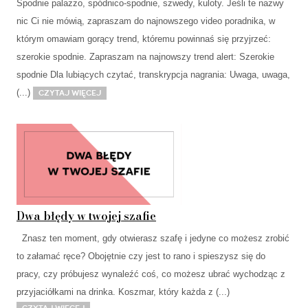
Spodnie palazzo, spódnico-spodnie, szwedy, kuloty. Jeśli te nazwy
nic Ci nie mówią, zapraszam do najnowszego video poradnika, w
którym omawiam gorący trend, któremu powinnaś się przyjrzeć:
szerokie spodnie. Zapraszam na najnowszy trend alert: Szerokie
spodnie Dla lubiących czytać, transkrypcja nagrania: Uwaga, uwaga,
(...)
Czytaj więcej
Dwa błędy w twojej szafie
Znasz ten moment, gdy otwierasz szafę i jedyne co możesz zrobić
to załamać ręce? Obojętnie czy jest to rano i spieszysz się do
pracy, czy próbujesz wynaleźć coś, co możesz ubrać wychodząc z
przyjaciółkami na drinka. Koszmar, który każda z (...)