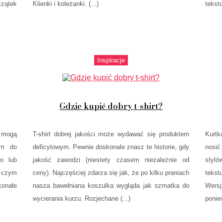
czątek
Klienki i koleżanki. (...)
teksto
Inspiracje
Gdzie kupić dobry t-shirt?
y mogą
T-shirt dobrej jakości może wydawać się produktem
Kurtk
am do
deficytowym. Pewnie doskonale znasz te historie, gdy
nosić
o lub
jakość zawodzi (niestety czasem niezależnie od
styló
Z czym
ceny). Najczęściej zdarza się jak, że po kilku praniach
tekst
onałe
nasza bawełniana koszulka wygląda jak szmatka do
Wersj
wycierania kurzu. Rozjechane (...)
poniew