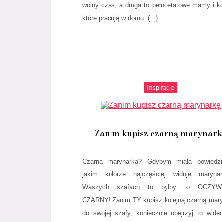
wolny czas, a druga to pełnoetatowe mamy i ko
które pracują w domu. (...)
Inspiracje
Zanim kupisz czarną marynark
Czarna marynarka? Gdybym miała powiedz
jakim kolorze najczęściej widuje maryna
Waszych szafach to byłby to OCZYW
CZARNY! Zanim TY kupisz kolejną czarną mar
do swojej szafy, koniecznie obejrzyj to wideo