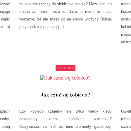
olować
że niektóre rzeczy do siebie nie pasują? Może jest ich
mami
mojego
trochę za mało, może za dużo, a mimo to masz
będz
 kupić
wrażenie, że nie masz co na siebie włożyć? Dzisiaj
dosto
aż: a)
przychodzę z pomocą (...)
kobi
mies
odstaw
Inspiracje
Jak czuć się kobieco?
lądać?
Czy kobieco czujemy się tylko wtedy kiedy
Uwiel
osoby,
zakładamy sukienki, spódnice, szpileczki?
(obs
i swój
Oczywiście, że nie! Są inne elementy garderoby,
szans