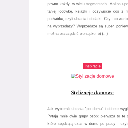
pewno każdy, w wielu segmentach. Można up
taniej lodówkę, książki i oczywiście coś z 
podwórka, czyli ubrania i dodatki. Czy i co warto
na wyprzedaży? Wyprzedaże są super, poniew
można oszczędzić pieniądze, b) (...)
Inspiracje
Stylizacje domowe
Jak wybierać ubrania "po domu" i dobrze wyg
Pytają mnie dwie grupy osób: pierwsza to te 
które spędzają czas w domu po pracy - czyl