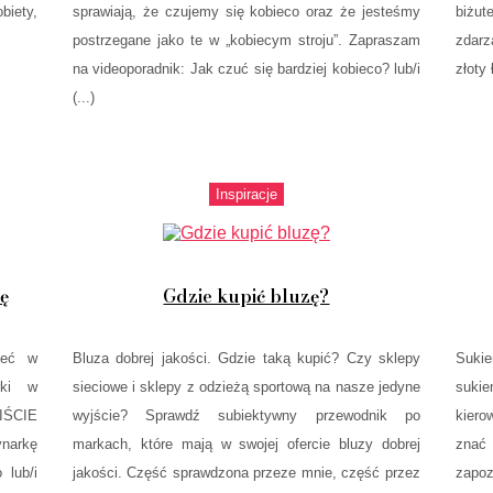
biety,
sprawiają, że czujemy się kobieco oraz że jesteśmy
biżu
postrzegane jako te w „kobiecym stroju”. Zapraszam
zdarz
na videoporadnik: Jak czuć się bardziej kobieco? lub/i
złoty 
(...)
Inspiracje
ę
Gdzie kupić bluzę?
ieć w
Bluza dobrej jakości. Gdzie taką kupić? Czy sklepy
Sukie
rki w
sieciowe i sklepy z odzieżą sportową na nasze jedyne
suki
IŚCIE
wyjście? Sprawdź subiektywny przewodnik po
kiero
ynarkę
markach, które mają w swojej ofercie bluzy dobrej
znać
 lub/i
jakości. Część sprawdzona przeze mnie, część przez
zapo