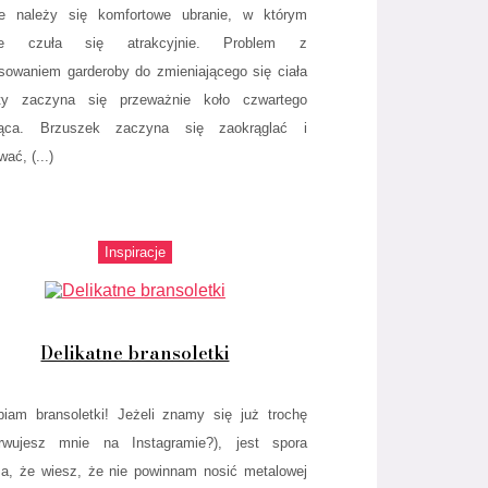
e należy się komfortowe ubranie, w którym
ie czuła się atrakcyjnie. Problem z
sowaniem garderoby do zmieniającego się ciała
ety zaczyna się przeważnie koło czwartego
iąca. Brzuszek zaczyna się zaokrąglać i
ać, (...)
Inspiracje
Delikatne bransoletki
biam bransoletki! Jeżeli znamy się już trochę
erwujesz mnie na Instagramie?), jest spora
a, że wiesz, że nie powinnam nosić metalowej