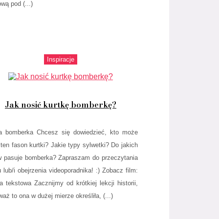
wą pod (...)
Inspiracje
Jak nosić kurtkę bomberkę?
a bomberka Chcesz się dowiedzieć, kto może
 ten fason kurtki? Jakie typy sylwetki? Do jakich
w pasuje bomberka? Zapraszam do przeczytania
u lub/i obejrzenia videoporadnika! :) Zobacz film:
a tekstowa Zacznijmy od krótkiej lekcji historii,
aż to ona w dużej mierze określiła, (...)