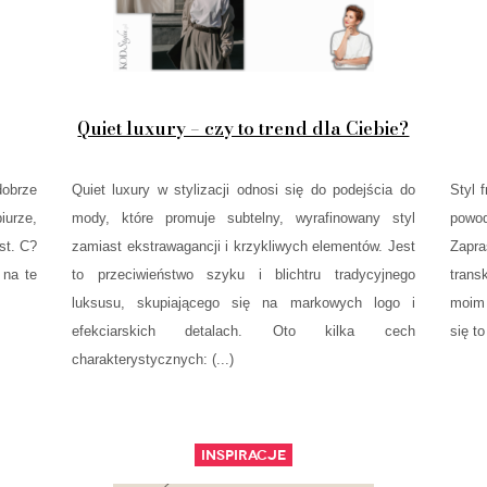
Quiet luxury – czy to trend dla Ciebie?
dobrze
Quiet luxury w stylizacji odnosi się do podejścia do
Styl 
iurze,
mody, które promuje subtelny, wyrafinowany styl
powo
st. C?
zamiast ekstrawagancji i krzykliwych elementów. Jest
Zapra
 na te
to przeciwieństwo szyku i blichtru tradycyjnego
trans
luksusu, skupiającego się na markowych logo i
moim 
efekciarskich detalach. Oto kilka cech
się to
charakterystycznych: (...)
Inspiracje