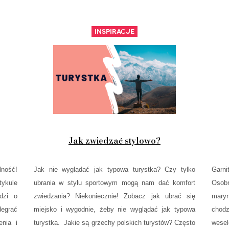
Inspiracje
Jak zwiedzać stylowo?
lność!
Jak nie wyglądać jak typowa turystka? Czy tylko
Garni
tykule
ubrania w stylu sportowym mogą nam dać komfort
Osob
odzi o
zwiedzania? Niekoniecznie! Zobacz jak ubrać się
maryn
degrać
miejsko i wygodnie, żeby nie wyglądać jak typowa
chodz
enia i
turystka. Jakie są grzechy polskich turystów? Często
wese