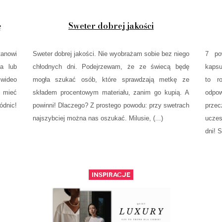
ę
Sweter dobrej jakości
tanowi
Sweter dobrej jakości. Nie wyobrażam sobie bez niego
7 po
a lub
chłodnych dni. Podejrzewam, że ze świecą będę
kapsu
wideo
mogła szukać osób, które sprawdzają metkę ze
to r
 mieć
składem procentowym materiału, zanim go kupią. A
odpo
ódnic!
powinni! Dlaczego? Z prostego powodu: przy swetrach
przec
najszybciej można nas oszukać. Milusie, (...)
ucze
dni! S
Inspiracje