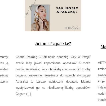
Jak nosić apaszkę?
Mo
i mamy
Chodź! Pokażę Ci jak nosić apaszkę! Czy W Twojej
ART
Jak ją
szafie leży jakaś zapominana apaszka? A może
zmian
 wideo
nosisz regularnie, lecz chciałabyś wprowadzić trochę
Każde
ściej
powiewu wiosennej świeżości do swoich stylizacji?
kroj
 swoim
Apaszka to bardzo wdzięczny dodatek. Można
ind
wystylizować go na niezliczoną liczbę sposobów!
nad
Często (...)
spodz