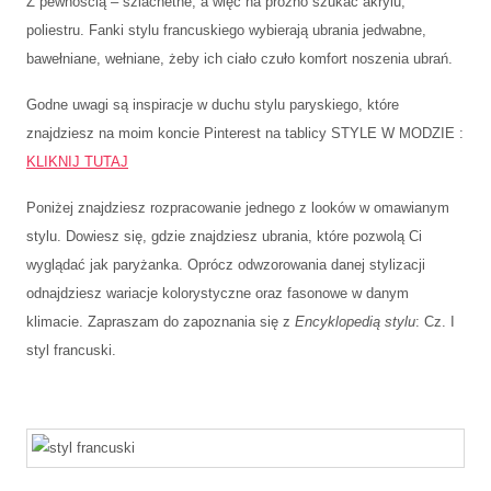
Z pewnością – szlachetne, a więc na próżno szukać akrylu,
poliestru. Fanki stylu francuskiego wybierają ubrania jedwabne,
bawełniane, wełniane, żeby ich ciało czuło komfort noszenia ubrań.
Godne uwagi są inspiracje w duchu stylu paryskiego, które
znajdziesz na moim koncie Pinterest na tablicy STYLE W MODZIE :
KLIKNIJ TUTAJ
Poniżej znajdziesz rozpracowanie jednego z looków w omawianym
stylu. Dowiesz się, gdzie znajdziesz ubrania, które pozwolą Ci
wyglądać jak paryżanka. Oprócz odwzorowania danej stylizacji
odnajdziesz wariacje kolorystyczne oraz fasonowe w danym
klimacie. Zapraszam do zapoznania się z
Encyklopedią stylu
: Cz. I
styl francuski.