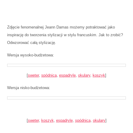
Zdjęcie fenomenalnej Jeann Damas możemy potraktować jako
inspirację do tworzenia stylizacji w stylu francuskim. Jak to zrobić?
Odwzorować całą stylizację.
Wersja wysoko-budżetowa:
[
sweter
,
spódnica
,
espadryle
,
okulary
,
koszyk
]
Wersja nisko-budżetowa:
[
sweter
,
koszyk
,
espadryle
,
spódnica
,
okulary
]