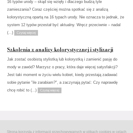
16 typów urody – skąd się wzięły i dlaczego budzą tyle
zamieszania? Coraz częściej można spotkać się z analizą
kolorystyczną opartą na 16 typach urody. Nie oznacza to jednak, że
system 12 typów przestał być aktualny. Wręcz przeciwnie – nadal
(...)
Czytaj więcej
Szkolenia z analizy kolorystycznej i stylizacji
Jak zostać osobistą stylistką lub kolorystką i zamienić pasję do
mody w zawód? Marzysz o pracy, która daje więcej satysfakcji?
Jest taki moment w życiu wielu kobiet, kiedy przestają zadawać
sobie pytanie "ile zarabiam?", a zaczynają pytać: Czy naprawdę
chcę robić to (...)
Czytaj więcej
Strona korzysta z informacji przechowywanych w plikach cookies w celach