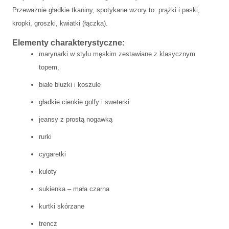
Przeważnie gładkie tkaniny, spotykane wzory to: prążki i paski,
kropki, groszki, kwiatki (łączka).
Elementy charakterystyczne:
marynarki w stylu męskim zestawiane z klasycznym
topem,
białe bluzki i koszule
gładkie cienkie golfy i sweterki
jeansy z prostą nogawką
rurki
cygaretki
kuloty
sukienka – mała czarna
kurtki skórzane
trencz