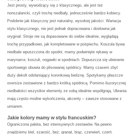
Jest prosty, wywodzący się z klasycznego, ale jest też
nonszalancki, czyli trochę niedbały, jednocześnie bardzo kobiecy.
Podobnie jak klasyczny jest naturalny, wysokiej jakości. Wariacja
stylu klasycznego, nie jest jednak dopracowana i dosłowna jak
oryginał. Stroje nie są dopasowane do siebie idealnie, wyglądają
trochę przypadkowo, jak kompletowane w pośpiechu. Koszula bywa
niedbale wpuszczona do spodni, mamy podwinięte rękawy w
marynarce, koszuli, nogawki w spodniach. Dopuszcza się ubieranie
sportowego obuwia do plisowanej spódnicy. Mamy czasem zbyt
duży dekolt odsłaniający koronkową bieliznę. Spotykamy płaszcze
oversize zestawione z bardzo krótką spódnicą. Pomimo iluzorycznej
niedbałości wszystkie elementy ze sobą idealnie współgrają. Ubrania
mają często modne wykończenia, akcenty – zawsze stosowane z
umiarem.
Jakie kolory mamy w stylu francuskim?
Ograniczona paleta, bez intensywnych zestawów. Na pewno
znajdziemy biel, szarość, beż, granat, brąz, czerwień, czerń.