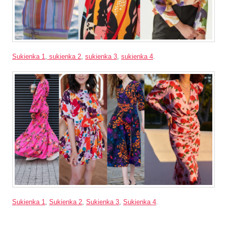
Sukienka 1
,
sukienka 2
,
sukienka 3
,
sukienka 4
.
Sukienka 1
,
Sukienka 2
,
Sukienka 3
,
Sukienka 4
.