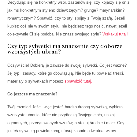
Decydując się na konkretny wzór, zastanów się, czy kojarzy się on z
jakimś konkretnym stylem: dziewczęcym? grunge? marynarskim?
romantycznym? Sprawdź, czy to styl spójny z Twoją szafą. Jeżeli
kupisz coś nie w swoim stylu, nie będziesz tego nosić, nawet jeżeli
obiektywnie Ci się podoba. Nie znasz swojego stylu?
Wskakuj tutaj!
Czy typ sylwetki ma znaczenie czy doborze
wzorzystych ubrań?
Oczywiście! Dobieraj je zawsze do swojej sylwetki. Co jest ważne?
Jej typ i zasady, które go obowiązują. Nie będę tu powielać treści,
materiały o sylwetkach możesz
sprawdzić tutaj.
Co jeszcze ma znaczenie?
Twój rozmiar! Jeżeli więc jesteś bardzo drobną sylwetką, wybieraj
wzorzyste ubrania, które nie przytłoczą Twojego ciała, unikaj
ogromnych, przerysowanych wzorów, a stosuj średnie i małe. Gdy
jesteś sylwetką powiększoną, stosuj zasadę odwrotną: wzory