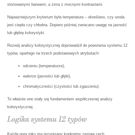
stonowanymi barwami, a zima z mocnymi kontrastami.
Najważniejszym kryterium była temperatura – określano, czy uroda
jest ciepła czy chłodna. Dopiero później zwracano uwagę na jasność
lub głębię kolorystyki.
Rozwój analizy kolorystycznej doprowadził do powstania systemu 12
typów, opartego na trzech podstawowych atrybutach:
odcieniu (temperaturze),
walorze (jasności lub głębi),
chromatyczności (czystości lub zgaszeniu).
To właśnie one stały się fundamentem współczesnej analizy
kolorystycznej.
Logika systemu 12 typów
Każda pora roku ma przypisany konkretny zestaw cech.