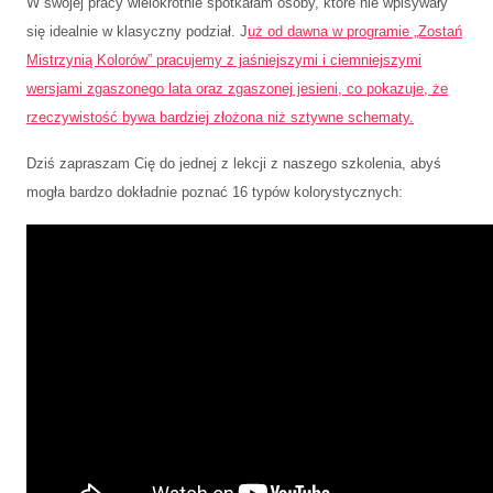
W swojej pracy wielokrotnie spotkałam osoby, które nie wpisywały
się idealnie w klasyczny podział. J
uż od dawna w programie „Zostań
Mistrzynią Kolorów” pracujemy z jaśniejszymi i ciemniejszymi
wersjami zgaszonego lata oraz zgaszonej jesieni, co pokazuje, że
rzeczywistość bywa bardziej złożona niż sztywne schematy.
Dziś zapraszam Cię do jednej z lekcji z naszego szkolenia, abyś
mogła bardzo dokładnie poznać 16 typów kolorystycznych: