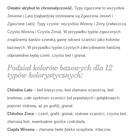
Ostatni atrybut to chromatyczność.
Typy zgaszone to wszystkie
Jesienie i Lata (najbardziej stonowane są Zgaszona Jesień i
Zgaszone Lato). Typy czyste: wszystkie Wiosny i Zimy (zwłaszcza
Czysta Wiosna i Czysta Zima). W przypadku typów zgaszonych
znajdziemy bardzo szeroką gamę odcieni szarości jako kolorów
bazowych. W przypadku typów czystych zdecydowanie bardziej
odpowiednie będą czerń, czysta biel i granat.
Podział kolorów bazowych
dla 12
typów kolorystycznych:
Chłodne Lato
– biel klasyczna, biel złamana szarością, biel
kredowa, całe spektrum szarości (od popielatych i gołąbkowych,
poprzez stalową, aż po grafit), granat.
Chłodna Zima
– czerń, grafit, granat, stalowe szarości, czysta biel,
złamana biel, ewentualnie gorzka czekolada.
Ciepła Wiosna
– złamane biele (lekko ocieplone, mleczne,