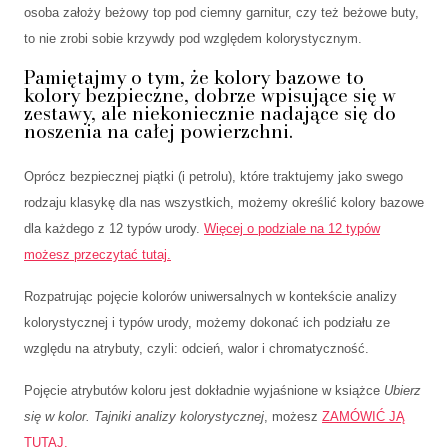
osoba założy beżowy top pod ciemny garnitur, czy też beżowe buty,
to nie zrobi sobie krzywdy pod względem kolorystycznym.
Pamiętajmy o tym, że kolory bazowe to
kolory bezpieczne, dobrze wpisujące się w
zestawy, ale niekoniecznie nadające się do
noszenia na całej powierzchni.
Oprócz bezpiecznej piątki (i petrolu), które traktujemy jako swego
rodzaju klasykę dla nas wszystkich, możemy określić kolory bazowe
dla każdego z 12 typów urody.
Więcej o podziale na 12 typów
możesz przeczytać tutaj.
Rozpatrując pojęcie kolorów uniwersalnych w kontekście analizy
kolorystycznej i typów urody, możemy dokonać ich podziału ze
względu na atrybuty, czyli: odcień, walor i chromatyczność.
Pojęcie atrybutów koloru jest dokładnie wyjaśnione w książce
Ubierz
się w kolor. Tajniki analizy kolorystycznej
, możesz
ZAMÓWIĆ JĄ
TUTAJ.