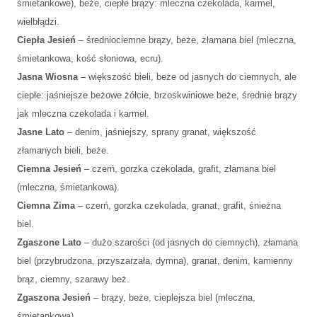
śmietankowe), beże, ciepłe brązy: mleczna czekolada, karmel,
wielbłądzi.
Ciepła Jesień
– średniociemne brązy, beże, złamana biel (mleczna,
śmietankowa, kość słoniowa, ecru).
Jasna Wiosna
– większość bieli, beże od jasnych do ciemnych, ale
ciepłe: jaśniejsze beżowe żółcie, brzoskwiniowe beże, średnie brązy
jak mleczna czekolada i karmel.
Jasne Lato
– denim, jaśniejszy, sprany granat, większość
złamanych bieli, beże.
Ciemna Jesień
– czerń, gorzka czekolada, grafit, złamana biel
(mleczna, śmietankowa).
Ciemna Zima
– czerń, gorzka czekolada, granat, grafit, śnieżna
biel.
Zgaszone Lato
– dużo szarości (od jasnych do ciemnych), złamana
biel (przybrudzona, przyszarzała, dymna), granat, denim, kamienny
brąz, ciemny, szarawy beż.
Zgaszona Jesień
– brązy, beże, cieplejsza biel (mleczna,
śmietankowa).