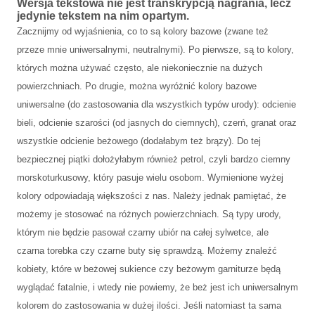
Wersja tekstowa nie jest transkrypcją nagrania, lecz
jedynie tekstem na nim opartym.
Zacznijmy od wyjaśnienia, co to są kolory bazowe (zwane też
przeze mnie uniwersalnymi, neutralnymi). Po pierwsze, są to kolory,
których można używać często, ale niekoniecznie na dużych
powierzchniach. Po drugie, można wyróżnić kolory bazowe
uniwersalne (do zastosowania dla wszystkich typów urody): odcienie
bieli, odcienie szarości (od jasnych do ciemnych), czerń, granat oraz
wszystkie odcienie beżowego (dodałabym też brązy). Do tej
bezpiecznej piątki dołożyłabym również petrol, czyli bardzo ciemny
morskoturkusowy, który pasuje wielu osobom. Wymienione wyżej
kolory odpowiadają większości z nas. Należy jednak pamiętać, że
możemy je stosować na różnych powierzchniach. Są typy urody,
którym nie będzie pasował czarny ubiór na całej sylwetce, ale
czarna torebka czy czarne buty się sprawdzą. Możemy znaleźć
kobiety, które w beżowej sukience czy beżowym garniturze będą
wyglądać fatalnie, i wtedy nie powiemy, że beż jest ich uniwersalnym
kolorem do zastosowania w dużej ilości. Jeśli natomiast ta sama