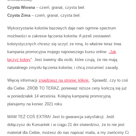
Czysta Wiosna
– czerń, granat, czysta biel.
Czysta Zima
– czerń, granat, czysta biel.
Wykorzystanie kolorów bazowych daje nam ogrmne spectrum
możliwości w zakresie łączenia kolorów. A jeżeli zestawień
kolorystycznych chcesz się uczyć ze mną, to właśnie teraz trwa
kampania promocyjna mojego najnowszego kursu online: „
Jak
łączyć kolory
”. Jest świetny dla osób, które czują, że nie mają
naturalnego zmysłu łączenia kolorów, i chcą zrozumieć zasady.
Więcej informacji
znajdziesz na stronie: kliknij.
Sprawdź, czy to coś
dla Ciebie. ZRÓB TO TERAZ, ponieważ niższe ceny kończą się już
w poniedziałek 14 września. Kolejną kampanię promocyjną
planujemy na koniec 2021 roku.
MAM TEŻ COŚ EXTRA! Jest to gwarancja satysfakcji. Jeśli
dołączysz do Kursantek i w ciągu 21 dni stwierdzisz, że to nie jest
materiał dla Ciebie, możesz do nas napisać maila, a my zwrócimy Ci