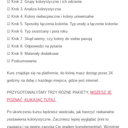
☑ Krok 2. Grupy kolorystyczne i ich odcienie
☑ Krok 3. Analiza kolorystyczna
☑ Krok 4. Kolory niebezpieczne i kolory uniwersalne
☑ Krok 5. Sposoby łączenia kolorów. Typ urody a łączenie kolorów
☑ Krok 6. Typ siostrzany i pora roku
☑ Krok 7. Skąd wiemy, czy kolory do siebie pasują
☑ Krok 8. Odpowiedzi na pytania
☑ Krok 9. Materiały dodatkowe
☑ Podsumowanie
Kurs znajduje się na platformie, do której masz dostęp przez 24
godziny na dobę z każdego miejsca, gdzie jest internet.
PRZYGOTOWAŁYŚMY TRZY RÓŻNE PAKIETY,
MOŻESZ JE
POZNAĆ, KLIKAJĄC TUTAJ.
Po ukończeniu kursu będziesz wiedziała, jak tworzyć niebanalne
zestawienia kolorystyczne. Zaczniesz lepiej wyglądać (inni to
zauważą i na pewno zasypią Cię gradem komplementów). Wzrośnie