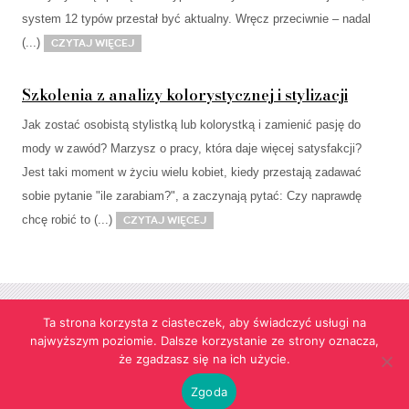
system 12 typów przestał być aktualny. Wręcz przeciwnie – nadal
(...)
Czytaj więcej
Szkolenia z analizy kolorystycznej i stylizacji
Jak zostać osobistą stylistką lub kolorystką i zamienić pasję do
mody w zawód? Marzysz o pracy, która daje więcej satysfakcji?
Jest taki moment w życiu wielu kobiet, kiedy przestają zadawać
sobie pytanie "ile zarabiam?", a zaczynają pytać: Czy naprawdę
chcę robić to (...)
Czytaj więcej
Ta strona korzysta z ciasteczek, aby świadczyć usługi na
najwyższym poziomie. Dalsze korzystanie ze strony oznacza,
Strona korzysta z informacji przechowywanych w plikach cookies w celach
że zgadzasz się na ich użycie.
funkcjonalnych oraz statystycznych.
Realizacja:
agencja reklamowa Gliwice
futuresystems.pl
Zgoda