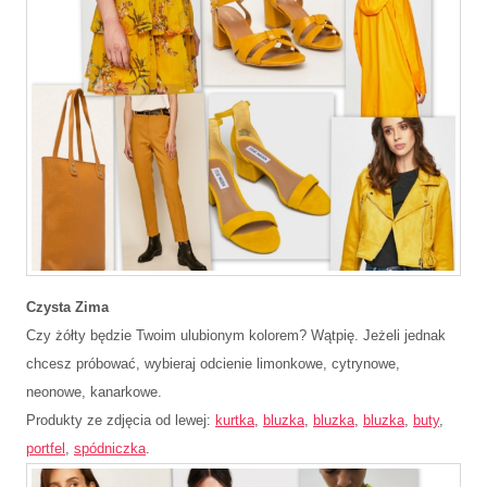
Czysta Zima
Czy żółty będzie Twoim ulubionym kolorem? Wątpię. Jeżeli jednak
chcesz próbować, wybieraj odcienie limonkowe, cytrynowe,
neonowe, kanarkowe.
Produkty ze zdjęcia od lewej:
kurtka
,
bluzka
,
bluzka
,
bluzka
,
buty
,
portfel
,
spódniczka
.