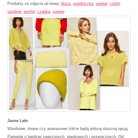
Produkty ze zdjęcia od lewej:
bluza
,
spódniczka
,
sweter
,
t-shirt
,
spodnie
,
portfel
,
czapka
,
sweter
.
Jasne Lato
Waniliowe, lniane czy ananasowe żółcie będą jedyną słuszną opcją.
Pamiętaj o bardziej zgaszonych: piaskowych i pszenicznych. Od