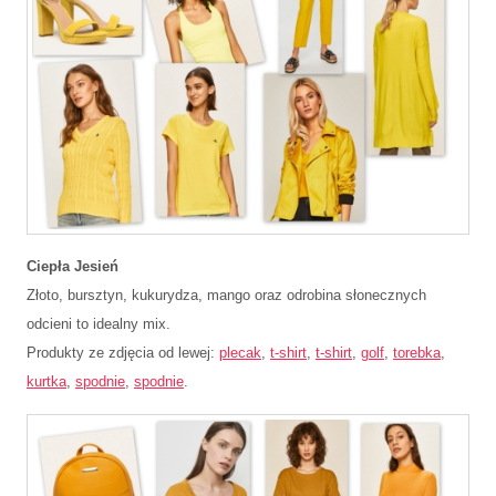
Ciepła Jesień
Złoto, bursztyn, kukurydza, mango oraz odrobina słonecznych
odcieni to idealny mix.
Produkty ze zdjęcia od lewej:
plecak
,
t-shirt
,
t-shirt
,
golf
,
torebka
,
kurtka
,
spodnie
,
spodnie
.