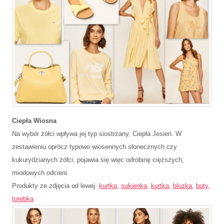
Ciepła Wiosna
Na wybór żółci wpływa jej typ siostrzany, Ciepła Jesień. W
zestawieniu oprócz typowo wiosennych słonecznych czy
kukurydzianych żółci, pojawia się więc odrobinę cięższych,
miodowych odcieni.
Produkty ze zdjęcia od lewej:
kurtka
,
sukienka
,
kurtka,
bluzka
,
buty,
torebka