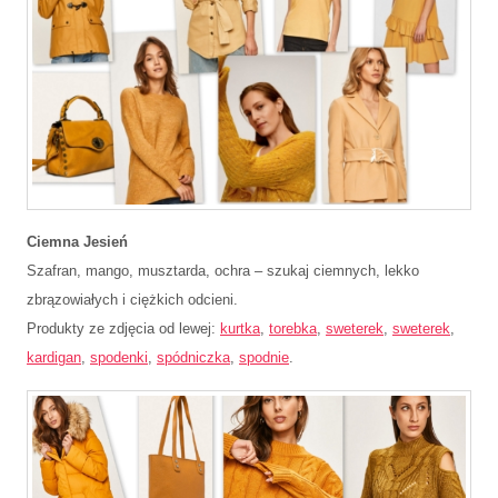
Ciemna Jesień
Szafran, mango, musztarda, ochra – szukaj ciemnych, lekko
zbrązowiałych i ciężkich odcieni.
Produkty ze zdjęcia od lewej:
kurtka
,
torebka
,
sweterek
,
sweterek
,
kardigan
,
spodenki
,
spódniczka
,
spodnie
.