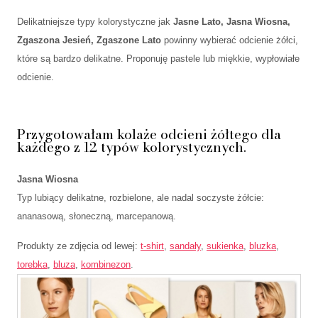
Delikatniejsze typy kolorystyczne jak
Jasne Lato, Jasna Wiosna,
Zgaszona Jesień, Zgaszone Lato
powinny wybierać odcienie żółci,
które są bardzo delikatne. Proponuję pastele lub miękkie, wypłowiałe
odcienie.
Przygotowałam kolaże odcieni żółtego dla
każdego z 12 typów kolorystycznych.
Jasna Wiosna
Typ lubiący delikatne, rozbielone, ale nadal soczyste żółcie:
ananasową, słoneczną, marcepanową.
Produkty ze zdjęcia od lewej:
t-shirt
,
sandały
,
sukienka
,
bluzka
,
torebka
,
bluza
,
kombinezon
.