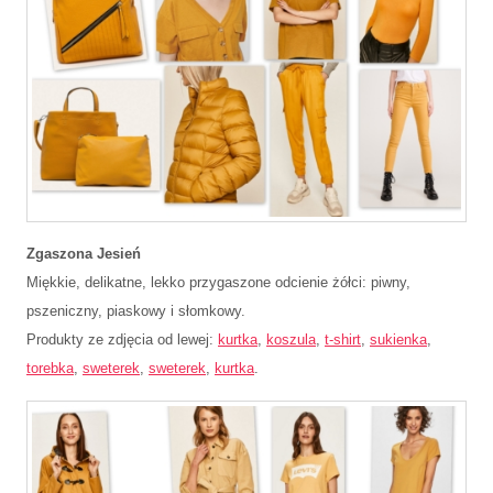
Zgaszona Jesień
Miękkie, delikatne, lekko przygaszone odcienie żółci: piwny,
pszeniczny, piaskowy i słomkowy.
Produkty ze zdjęcia od lewej:
kurtka
,
koszula
,
t-shirt
,
sukienka
,
torebka
,
sweterek
,
sweterek
,
kurtka
.