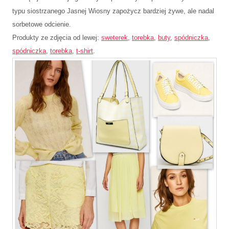
typu siostrzanego Jasnej Wiosny zapożycz bardziej żywe, ale nadal
sorbetowe odcienie.
Produkty ze zdjęcia od lewej:
sweterek
,
torebka
,
buty
,
spódniczka
,
spódniczka
,
torebka
,
t-shirt
.