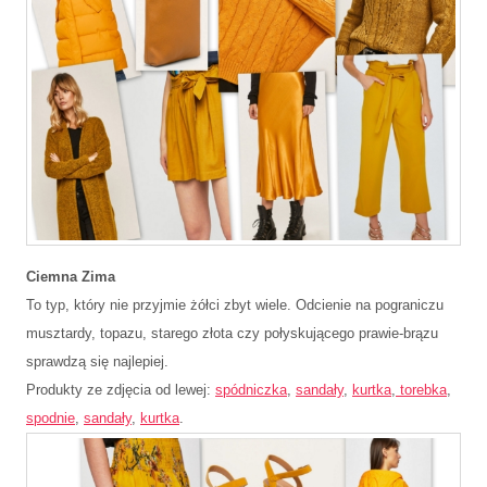
Ciemna Zima
To typ, który nie przyjmie żółci zbyt wiele. Odcienie na pograniczu
musztardy, topazu, starego złota czy połyskującego prawie-brązu
sprawdzą się najlepiej.
Produkty ze zdjęcia od lewej:
spódniczka
,
sandały
,
kurtka
,
torebka
,
spodnie
,
sandały
,
kurtka
.