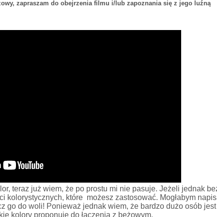
żowy, zapraszam do obejrzenia filmu i/lub zapoznania się z jego luźną
or, teraz już wiem, że po prostu mi nie pasuje. Jeżeli jednak b
ści kolorystycznych, które możesz zastosować. Mogłabym napis
z go do woli! Ponieważ jednak wiem, że bardzo dużo osób jest
ie kolory proponuje do łączenia z beżowym.