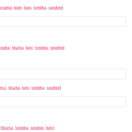
ynarka
,
body
,
buty
,
torebka
,
spodnie
]
narka
.
bluzka
,
buty
,
torebka
,
spodnie
]
encz
,
bluzka
,
buty
,
torebka
,
spodnie
]
[
bluzka
,
torebka
,
spodnie
,
buty]