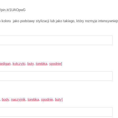
//pin.it/1UAOpwG
 koloru jako podstawy stylizacji lub jako takiego, który rozmyje intensywniej
ardigan
,
kolczyki
,
buty
,
torebka
,
spodnie
]
,
body
,
naszyjnik
,
torebka
,
spodnie
,
buty]