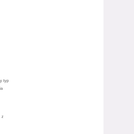
y typ
ia
i z