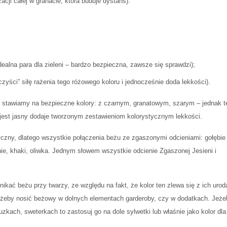
acji całej w granacie, która buduje dystans).
dealna para dla zieleni – bardzo bezpieczna, zawsze się sprawdzi);
zyści” siłę rażenia tego różowego koloru i jednocześnie doda lekkości).
to stawiamy na bezpieczne kolory: z czarnym, granatowym, szarym – jednak t
 jest jasny dodaje tworzonym zestawieniom kolorystycznym lekkości.
yczny, dlatego wszystkie połączenia beżu ze zgaszonymi odcieniami: gołębie
lenie, khaki, oliwka. Jednym słowem wszystkie odcienie Zgaszonej Jesieni i
ikać beżu przy twarzy, ze względu na fakt, że kolor ten zlewa się z ich urod
 żeby nosić beżowy w dolnych elementach garderoby, czy w dodatkach.
Jeżel
kach, sweterkach to zastosuj go na dole sylwetki lub właśnie jako kolor dla