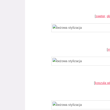
[
sweter,
pł
[
m
[
koszula w