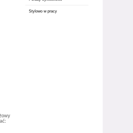
Stylowo w pracy
eżowy
ać: