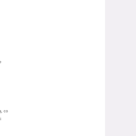
e
ą, co
i