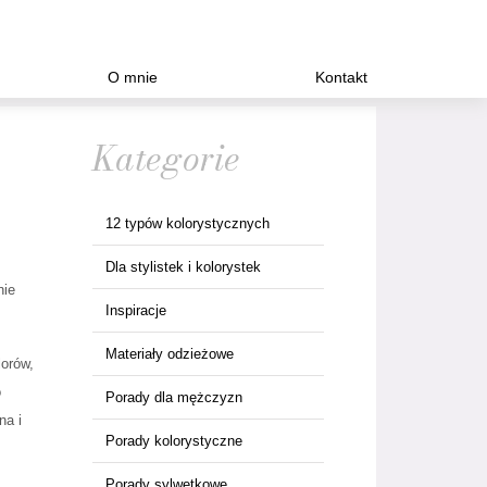
O mnie
Kontakt
Kategorie
12 typów kolorystycznych
Dla stylistek i kolorystek
nie
Inspiracje
Materiały odzieżowe
lorów,
o
Porady dla mężczyzn
na i
Porady kolorystyczne
Porady sylwetkowe