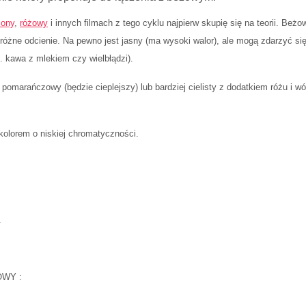
lony
,
różowy
i innych filmach z tego cyklu najpierw skupię się na teorii. Beżo
a różne odcienie. Na pewno jest jasny (ma wysoki walor), ale mogą zdarzyć si
. kawa z mlekiem czy wielbłądzi).
omarańczowy (będzie cieplejszy) lub bardziej cielisty z dodatkiem różu i 
 kolorem o niskiej chromatyczności.
.
ŻOWY :