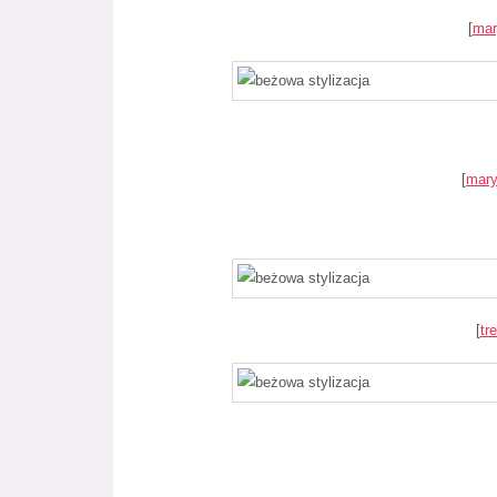
[
mar
[
mary
[
tr