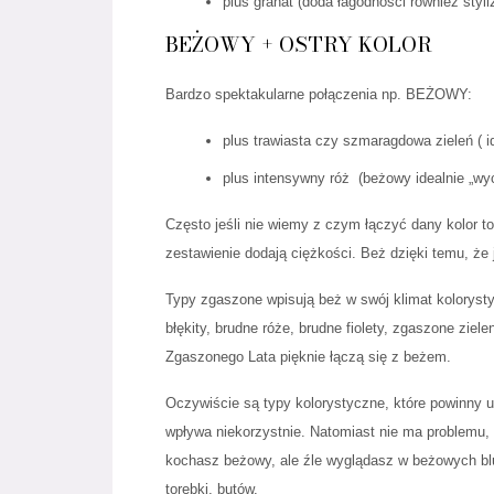
plus granat (doda łagodności również styliz
BEŻOWY + OSTRY KOLOR
Bardzo spektakularne połączenia np. BEŻOWY:
plus trawiasta czy szmaragdowa zieleń ( i
plus intensywny róż
(beżowy idealnie „wyc
Często jeśli nie wiemy z czym łączyć dany kolor 
zestawienie dodają ciężkości. Beż dzięki temu, że
Typy zgaszone wpisują beż w swój klimat koloryst
błękity, brudne róże, brudne fiolety, zgaszone zie
Zgaszonego Lata pięknie łączą się z beżem.
Oczywiście są typy kolorystyczne, które powinny un
wpływa niekorzystnie. Natomiast nie ma problemu,
kochasz beżowy, ale źle wyglądasz w beżowych bluz
torebki, butów.