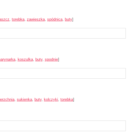
aszcz
,
torebka
,
zawieszka
,
spódnica
,
buty
]
arynarka
,
koszulka
,
buty
,
spodnie
]
ierzchnia
,
sukienka
,
buty
,
kolczyki
,
torebka
]