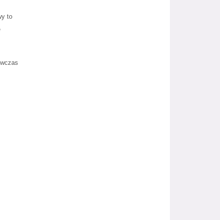
wy to
ę
wówczas