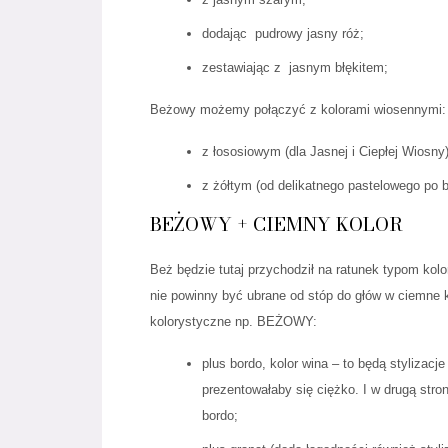
dodając pudrowy jasny róż;
zestawiając z jasnym błękitem;
Beżowy możemy połączyć z kolorami wiosennymi:
z łososiowym (dla Jasnej i Ciepłej Wiosny)
z żółtym (od delikatnego pastelowego po b
BEŻOWY + CIEMNY KOLOR
Beż będzie tutaj przychodził na ratunek typom kol
nie powinny być ubrane od stóp do głów w ciemne k
kolorystyczne np. BEŻOWY:
plus bordo, kolor wina – to będą stylizacj
prezentowałaby się ciężko. I w drugą stron
bordo;