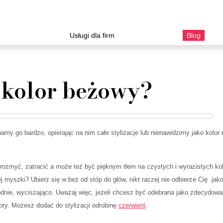
Usługi dla firm
Blog
 kolor beżowy?
my go bardzo, opierając na nim całe stylizacje lub nienawidzimy jako kolor 
 rozmyć, zatracić a może też być pięknym tłem na czystych i wyrazistych ko
 myszki? Ubierz się w beż od stóp do głów, nikt raczej nie odbierze Cię jak
dnie, wyciszająco. Uważaj więc, jeżeli chcesz być odebrana jako zdecydowa
ory. Możesz dodać do stylizacji odrobinę
czerwieni
.