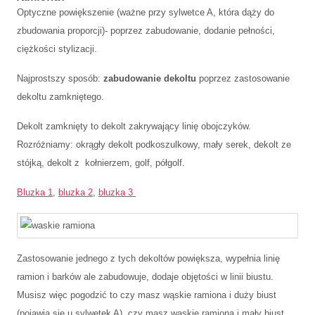
Optyczne powiększenie (ważne przy sylwetce A, która dąży do
zbudowania proporcji)- poprzez zabudowanie, dodanie pełności,
ciężkości stylizacji.
Najprostszy sposób:
zabudowanie dekoltu
poprzez zastosowanie
dekoltu zamkniętego.
Dekolt zamknięty to dekolt zakrywający linię obojczyków.
Rozróżniamy: okrągły dekolt podkoszulkowy, mały serek, dekolt ze
stójką, dekolt z kołnierzem, golf, półgolf.
Bluzka 1
,
bluzka 2
,
bluzka 3
Zastosowanie jednego z tych dekoltów powiększa, wypełnia linię
ramion i barków ale zabudowuje, dodaje objętości w linii biustu.
Musisz więc pogodzić to czy masz wąskie ramiona i duży biust
(pojawia się u sylwetek A), czy masz wąskie ramiona i mały biust