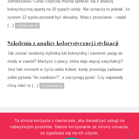
zamieszania? Coraz częściej można spotkać się z analizą
kolorystyczną opartą na 16 typach urody. Nie oznacza to jednak, że
system 12 typów przestał być aktualny. Wręcz przeciwnie – nadal
(...)
Czytaj więcej
Szkolenia z analizy kolorystycznej i stylizacji
Jak zostać osobistą stylistką lub kolorystką i zamienić pasję do
mody w zawód? Marzysz o pracy, która daje więcej satysfakcji?
Jest taki moment w życiu wielu kobiet, kiedy przestają zadawać
sobie pytanie "ile zarabiam?", a zaczynają pytać: Czy naprawdę
chcę robić to (...)
Czytaj więcej
Ta strona korzysta z ciasteczek, aby świadczyć usługi na
najwyższym poziomie. Dalsze korzystanie ze strony oznacza,
Strona korzysta z informacji przechowywanych w plikach cookies w celach
że zgadzasz się na ich użycie.
funkcjonalnych oraz statystycznych.