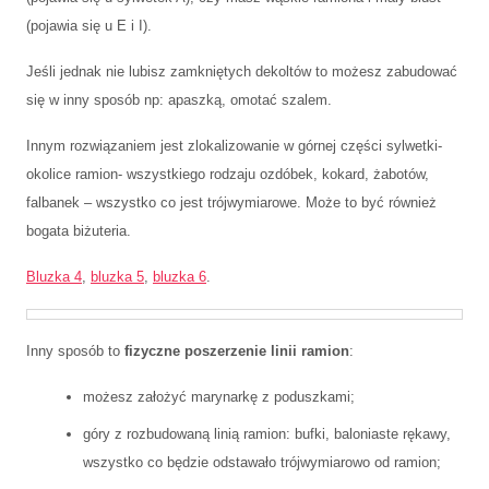
(pojawia się u E i I).
Jeśli jednak nie lubisz zamkniętych dekoltów to możesz zabudować
się w inny sposób np: apaszką, omotać szalem.
Innym rozwiązaniem jest zlokalizowanie w górnej części sylwetki-
okolice ramion- wszystkiego rodzaju ozdóbek, kokard, żabotów,
falbanek – wszystko co jest trójwymiarowe. Może to być również
bogata biżuteria.
Bluzka 4
,
bluzka 5
,
bluzka 6
.
Inny sposób to
fizyczne poszerzenie linii ramion
:
możesz założyć marynarkę z poduszkami;
góry z rozbudowaną linią ramion: bufki, baloniaste rękawy,
wszystko co będzie odstawało trójwymiarowo od ramion;