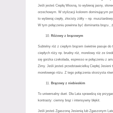
Jeśli jesteś Ciepłą Wiosną, to wybieraj jasny, sł
orzechowym. W stylizacji kolorem dominującym powin
to wybieraj ciepły, złocisty żółty – np. musztard
W tym połączeniu powinna być dominanta brązu , żó
Różowy z brązowym
Subtelny róż z ciepłym brązem świetnie pasuje do 
ciepłych róży np. brudny róż, morelowy róż ze śre
się gorzka czekolada, espresso w połączeniu z ama
Zimy. Jeśli jesteś przedstawicielką Ciepłej Jesien
morelowego różu. Z tego połączenia skorzysta równ
Brązowy z niebieskim
To uniwersalny duet. Dla Lata sprawdzą się przyga
kontrasty: ciemny brąz i intensywny błękit.
Jeśli jesteś Zgaszoną Jesienią lub Zgaszonym Late