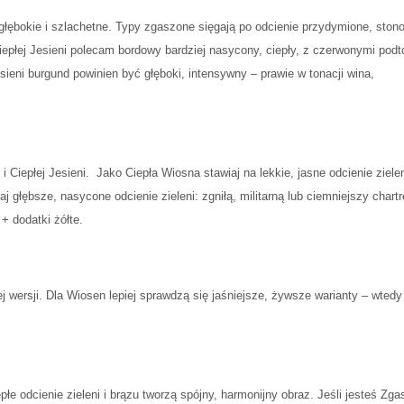
, głębokie i szlachetne. Typy zgaszone sięgają po odcienie przydymione, ston
epłej Jesieni polecam bordowy bardziej nasycony, ciepły, z czerwonymi podt
ieni burgund powinien być głęboki, intensywny – prawie w tonacji wina,
i Ciepłej Jesieni. Jako Ciepła Wiosna stawiaj na lekkie, jasne odcienie ziele
aj głębsze, nasycone odcienie zieleni: zgniłą, militarną lub ciemniejszy chart
 + dodatki żółte.
ej wersji. Dla Wiosen lepiej sprawdzą się jaśniejsze, żywsze warianty – wtedy
łe odcienie zieleni i brązu tworzą spójny, harmonijny obraz. Jeśli jesteś Zg