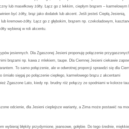
oneczny lub masełkowy żółty. Łącz go z lekkim, ciepłym brązem – karmelowym 
ien być żółty, brąz jako dodatek lub akcent. Jeśli jesteś Ciepłą Jesienią,
owy lub kremowo-żółty. Łącz go z głębokim, brązem np. czekoladowym, kaszta
łty wybieraj w roli akcentu.
typów jesiennych. Dla Zgaszonej Jesieni proponuję połączenie przygaszonyc
dnimi brązami np. kawa z mlekiem, taupe. Dla Ciemnej Jesieni ciekawie zapo
rantem. To samo połączenie, ale w odwrotnej proporcji sprawdzi się dla Cie
i to śmiało sięgaj po połączenie ciepłego, karmelowego brązu z akcentami
ież Zgaszone Lato, kiedy np. brudny róż połączy ze spodniami w kolorze tau
szone odcienie, dla Jesieni cieplejsze warianty, a Zima może postawić na mo
m wybieraj błękity przydymione, jeansowe, gołębie. Do tego średnie, miękkie