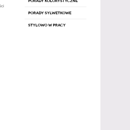
Porady kolorystyczne
ści
Porady sylwetkowe
Stylowo w pracy