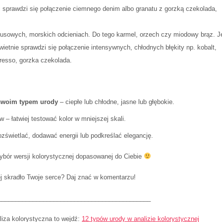
i sprawdzi się połączenie ciemnego denim albo granatu z gorzką czekolada,
turkusowych, morskich odcieniach. Do tego karmel, orzech czy miodowy brąz. Je
wietnie sprawdzi się połączenie intensywnych, chłodnych błękity np. kobalt,
resso, gorzka czekolada.
 swoim typem urody
– ciepłe lub chłodne, jasne lub głębokie.
w – łatwiej testować kolor w mniejszej skali.
ozświetlać, dodawać energii lub podkreślać elegancję.
ybór wersji kolorystycznej dopasowanej do Ciebie
ej skradło Twoje serce? Daj znać w komentarzu!
____________________________________________
aliza kolorystyczna to wejdź:
12 typów urody w analizie kolorystycznej