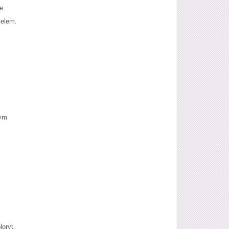
e.
melem.
łym
loryt.