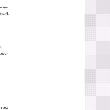
owane.
onami,
ni
reuse.
aszoną