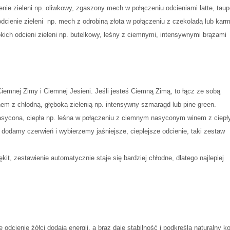
nie zieleni np. oliwkowy, zgaszony mech w połączeniu odcieniami latte, taup
odcienie zieleni np. mech z odrobiną złota w połączeniu z czekoladą lub kar
ich odcieni zieleni np. butelkowy, leśny z ciemnymi, intensywnymi brązami
iemnej Zimy i Ciemnej Jesieni. Jeśli jesteś Ciemną Zimą, to łącz ze sobą
em z chłodną, głęboką zielenią np. intensywny szmaragd lub pine green.
 nasycona, ciepła np. leśna w połączeniu z ciemnym nasyconym winem z ciep
 dodamy czerwień i wybierzemy jaśniejsze, cieplejsze odcienie, taki zestaw
kit, zestawienie automatycznie staje się bardziej chłodne, dlatego najlepiej
e odcienie żółci dodają energii, a brąz daje stabilność i podkreśla naturalny ko