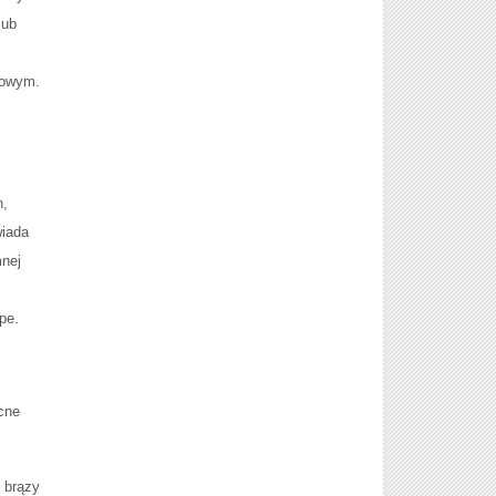
lub
nowym.
h,
wiada
mnej
pe.
cne
 brązy