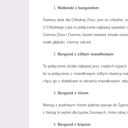
Niebieski z burgundem
Świetny duet dla Chłodnej Zimy- jest on chłodne, n
U Chłodnego Lata to połączenie najlepiej sprawdzi 
Ciemna Zima i Ciemna Jesień również śmiało może 
miało głęboki, ciemny odcień.
Burgund z żółtym masełkowym
To połączenie działa najlepiej przy ciepłych typac
bo w połączeniu z masełkowym żółtym stworzą świe
i łącz go z dodatkami w odcieniu masełkowym, aby
Burgund z różem
Wersja z pudrowym różem pięknie pasuje do Zgaszon
z fuksją to wybór dla typów Zimowych, które lubią 
Burgund z brązem