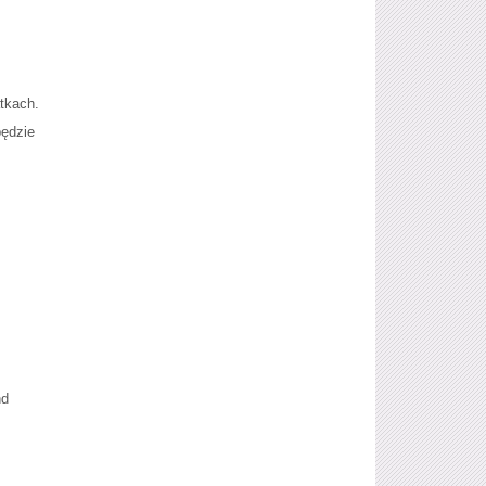
atkach.
będzie
nd