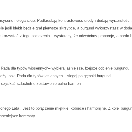
asycone i eleganckie. Podkreślają kontrastowość urody i dodają wyrazistości.
się jeśli błękit będzie grał pierwsze skrzypce, a burgund wykorzystasz w dod
korzystać z tego połączenia – wystarczy, że odwrócimy proporcje, a bordo 
h. Rada dla typów wiosennych– wybiera jaśniejsze, lżejsze odcienie burgundu,
ży look. Rada dla typów jesiennych – sięgaj po głęboki burgund
 uzyskać szlachetne zestawienie pełne harmonii.
ego Lata . Jest to połączenie miękkie, kobiece i harmonijne. Z kolei burgu
mocniejsze kontrasty.