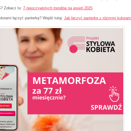
5? Zobacz tu:
7 nieoczywistych trendów na jesień 2025
olorami łączyć panterkę? Wejdź tutaj:
Jak łączyć panterkę z różnymi koloram