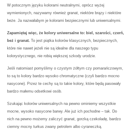
W potocznym języku kolorami neutralnymi, oprócz wyżej
wymienionych, nazywamy również granat, niektóre brązy i niektóre
beże. Ja nazwałabym je kolorami bezpiecznymi lub uniwersalnymi.
Zapamiętaj więc, że kolory uniwersalne to: biel, szarości, czerń,
beż i granat.
To jest piątka kolorów klasycznych, bezpiecznych,
które nie nawet jeżeli nie są idealne dla naszego typu
kolorystycznego, nie robią większej szkody urodzie.
Jeśli natomiast pomyślimy o czystym żółtym czy pomarańczowym,
to są to kolory bardzo wysoko chromatyczne (czyli bardzo mocno
nasycone). Przez te cechy są to takie kolory, które będą pasowały
bardzo małemu odsetkowi osób.
Szukając kolorów uniwersalnych na pewno ominiemy wszystkie
mocne, wysoko nasycone barwy. Ale już ich pochodne – tak. Do
nich na pewno możemy zaliczyć granat, gorzką czekoladę, bardzo
ciemny mocny turkus zwany petrolem albo cyraneczką.