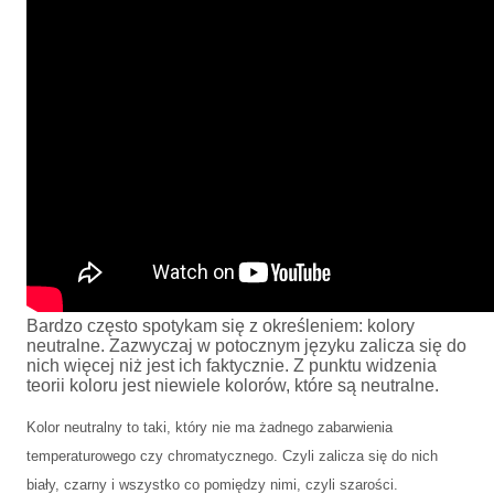
Bardzo często spotykam się z określeniem: kolory
neutralne. Zazwyczaj w potocznym języku zalicza się do
nich więcej niż jest ich faktycznie. Z punktu widzenia
teorii koloru jest niewiele kolorów, które są neutralne.
Kolor neutralny to taki, który nie ma żadnego zabarwienia
temperaturowego czy chromatycznego. Czyli zalicza się do nich
biały, czarny i wszystko co pomiędzy nimi, czyli szarości.