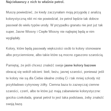
Najciekawszy z nich to właśnie petrol.
Muszę powiedzieć, że kiedy zaczynałam moją przygodę z analizą
kolorystyczną nikt mi nie powiedział, że petrol będzie tak dobrze
pasował do wielu typów urody. W przypadku granatu nie jest już tak
super, Jasne Wiosny i Ciepłe Wiosny nie najlepiej będą w nim
wyglądały.
Kolory, które będą pasowały większości osób to kolory stonowane
albo przyciemnione, albo takie które są mocno zgaszono szarością.
Pamiętaj, że jeśli chcesz znaleźć swoje
jasne kolory bazowe
obracaj się wokół odcieni: bieli, beżu, jasnej szarości, ponieważ jeśli
te kolory nie są dla Ciebie idealne zrobią Ci i tak mniej szkody niż
przykładowo cytrynowy żółty. Ciemna baza to zazwyczaj ciemne
szarości, czerń, albo te które już mają zabarwienie kolorystyczne:
gorzka czekolada, granat petrol to jest taka podstawa, żeby znaleźć
swoją bazę.