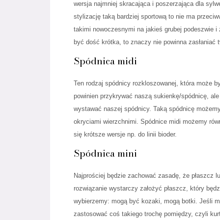
wersja najmniej skracająca i poszerzająca dla sylw
stylizację taką bardziej sportową to nie ma przec
takimi nowoczesnymi na jakieś grubej podeszwie i 
być dość krótka, to znaczy nie powinna zasłaniać 
Spódnica midi
Ten rodzaj spódnicy rozkloszowanej, która może by
powinien przykrywać naszą sukienkę/spódnicę, ale
wystawać naszej spódnicy. Taką spódnicę możemy z
okryciami wierzchnimi. Spódnice midi możemy równ
się krótsze wersje np. do linii bioder.
Spódnica mini
Najprościej będzie zachować zasadę, że płaszcz lu
rozwiązanie wystarczy założyć płaszcz, który będzie
wybierzemy: mogą być kozaki, mogą botki. Jeśli 
zastosować coś takiego trochę pomiędzy, czyli kurtk