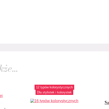
że...
12 typów kolorystycznych
Dla stylistek i kolorystek
Sz