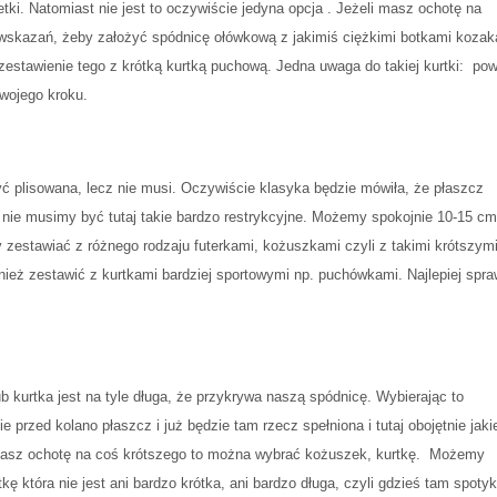
etki. Natomiast nie jest to oczywiście jedyna opcja . Jeżeli masz ochotę na
iwwskazań, żeby założyć spódnicę ołówkową z jakimiś ciężkimi botkami koza
zestawienie tego z krótką kurtką puchową. Jedna uwaga do takiej kurtki: po
twojego kroku.
ć plisowana, lecz nie musi. Oczywiście klasyka będzie mówiła, że płaszcz
 nie musimy być tutaj takie bardzo restrykcyjne. Możemy spokojnie 10-15 c
estawiać z różnego rodzaju futerkami, kożuszkami czyli z takimi krótszym
ież zestawić z kurtkami bardziej sportowymi np. puchówkami. Najlepiej spr
b kurtka jest na tyle długa, że przykrywa naszą spódnicę. Wybierając to
 przed kolano płaszcz i już będzie tam rzecz spełniona i tutaj obojętnie jaki
masz ochotę na coś krótszego to można wybrać kożuszek, kurtkę. Możemy
ę która nie jest ani bardzo krótka, ani bardzo długa, czyli gdzieś tam spotyk