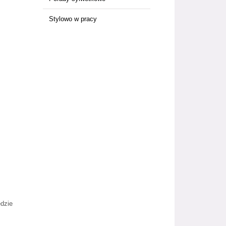
Stylowo w pracy
.
ędzie
i