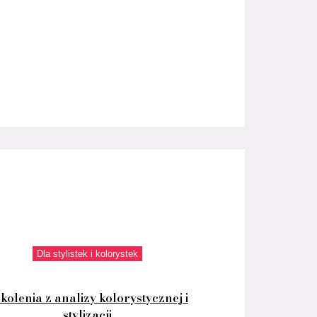
Dla stylistek i kolorystek
kolenia z analizy kolorystycznej i
stylizacji