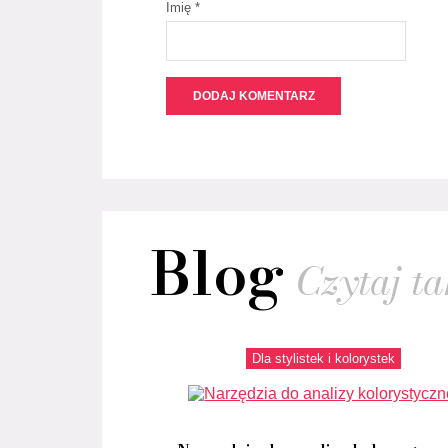
Imię *
Blog
Czytaj tak
Dla stylistek i kolorystek