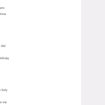
kami
winna
m dać
i
awdzają
e buty
a się