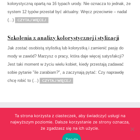
kolorystyczną opartą na 16 typach urody. Nie oznacza to jednak, że
system 12 typów przestał być aktualny. Wręcz przeciwnie – nadal
(...)
Czytaj więcej
Szkolenia z analizy kolorystycznej i stylizacji
Jak zostać osobistą stylistką lub kolorystką i zamienić pasję do
mody w zawód? Marzysz o pracy, która daje więcej satysfakcji?
Jest taki moment w życiu wielu kobiet, kiedy przestają zadawać
sobie pytanie "ile zarabiam?", a zaczynają pytać: Czy naprawdę
chcę robić to (...)
Czytaj więcej
Ta strona korzysta z ciasteczek, aby świadczyć usługi na
najwyższym poziomie. Dalsze korzystanie ze strony oznacza,
Strona korzysta z informacji przechowywanych w plikach cookies w celach
że zgadzasz się na ich użycie.
funkcjonalnych oraz statystycznych.
Realizacja:
agencja reklamowa Gliwice
futuresystems.pl
Zgoda