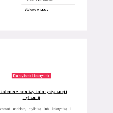
Stylowo w pracy
Dla stylistek i kolorystek
kolenia z analizy kolorystycznej i
stylizacji
zostać osobistą stylistką lub kolorystką i