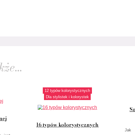
że...
12 typów kolorystycznych
Dla stylistek i kolorystek
Sz
nej
16 typów kolorystycznych
Jak 