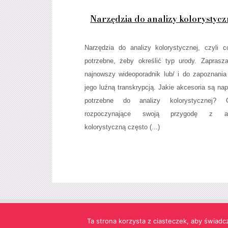
Narzędzia do analizy kolorystycz
Narzędzia do analizy kolorystycznej, czyli c
potrzebne, żeby określić typ urody. Zapras
najnowszy wideoporadnik lub/ i do zapoznania
jego luźną transkrypcją. Jakie akcesoria są na
potrzebne do analizy kolorystycznej? 
rozpoczynające swoją przygodę z an
kolorystyczną często (...)
Strona korzysta z informacji przechowywanych w plikach cookie
Ta strona korzysta z ciasteczek, aby świadc