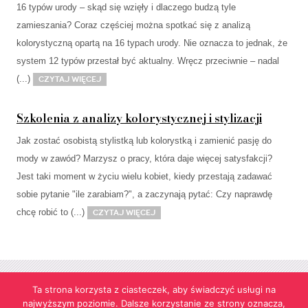
16 typów urody – skąd się wzięły i dlaczego budzą tyle
zamieszania? Coraz częściej można spotkać się z analizą
kolorystyczną opartą na 16 typach urody. Nie oznacza to jednak, że
system 12 typów przestał być aktualny. Wręcz przeciwnie – nadal
(...)
Czytaj więcej
Szkolenia z analizy kolorystycznej i stylizacji
Jak zostać osobistą stylistką lub kolorystką i zamienić pasję do
mody w zawód? Marzysz o pracy, która daje więcej satysfakcji?
Jest taki moment w życiu wielu kobiet, kiedy przestają zadawać
sobie pytanie "ile zarabiam?", a zaczynają pytać: Czy naprawdę
chcę robić to (...)
Czytaj więcej
Ta strona korzysta z ciasteczek, aby świadczyć usługi na
najwyższym poziomie. Dalsze korzystanie ze strony oznacza,