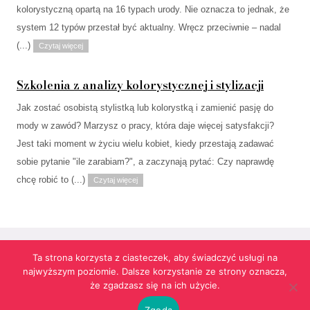
kolorystyczną opartą na 16 typach urody. Nie oznacza to jednak, że
system 12 typów przestał być aktualny. Wręcz przeciwnie – nadal
(...)
Czytaj więcej
Szkolenia z analizy kolorystycznej i stylizacji
Jak zostać osobistą stylistką lub kolorystką i zamienić pasję do
mody w zawód? Marzysz o pracy, która daje więcej satysfakcji?
Jest taki moment w życiu wielu kobiet, kiedy przestają zadawać
sobie pytanie "ile zarabiam?", a zaczynają pytać: Czy naprawdę
chcę robić to (...)
Czytaj więcej
Ta strona korzysta z ciasteczek, aby świadczyć usługi na
najwyższym poziomie. Dalsze korzystanie ze strony oznacza,
Strona korzysta z informacji przechowywanych w plikach cookies w celach
że zgadzasz się na ich użycie.
funkcjonalnych oraz statystycznych.
Realizacja:
agencja reklamowa Gliwice
futuresystems.pl
Zgoda