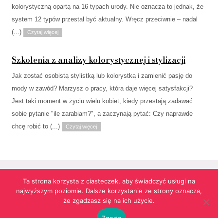
kolorystyczną opartą na 16 typach urody. Nie oznacza to jednak, że
system 12 typów przestał być aktualny. Wręcz przeciwnie – nadal
(...)
Czytaj więcej
Szkolenia z analizy kolorystycznej i stylizacji
Jak zostać osobistą stylistką lub kolorystką i zamienić pasję do
mody w zawód? Marzysz o pracy, która daje więcej satysfakcji?
Jest taki moment w życiu wielu kobiet, kiedy przestają zadawać
sobie pytanie "ile zarabiam?", a zaczynają pytać: Czy naprawdę
chcę robić to (...)
Czytaj więcej
Ta strona korzysta z ciasteczek, aby świadczyć usługi na
najwyższym poziomie. Dalsze korzystanie ze strony oznacza,
Strona korzysta z informacji przechowywanych w plikach cookies w celach
że zgadzasz się na ich użycie.
funkcjonalnych oraz statystycznych.
Realizacja:
agencja reklamowa Gliwice
futuresystems.pl
Zgoda