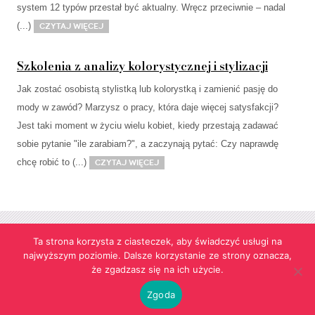
system 12 typów przestał być aktualny. Wręcz przeciwnie – nadal
(...)
Czytaj więcej
Szkolenia z analizy kolorystycznej i stylizacji
Jak zostać osobistą stylistką lub kolorystką i zamienić pasję do
mody w zawód? Marzysz o pracy, która daje więcej satysfakcji?
Jest taki moment w życiu wielu kobiet, kiedy przestają zadawać
sobie pytanie "ile zarabiam?", a zaczynają pytać: Czy naprawdę
chcę robić to (...)
Czytaj więcej
Ta strona korzysta z ciasteczek, aby świadczyć usługi na
najwyższym poziomie. Dalsze korzystanie ze strony oznacza,
Strona korzysta z informacji przechowywanych w plikach cookies w celach
że zgadzasz się na ich użycie.
funkcjonalnych oraz statystycznych.
Realizacja:
agencja reklamowa Gliwice
futuresystems.pl
Zgoda