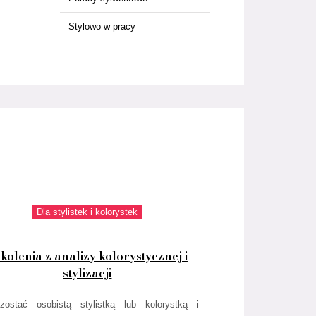
Stylowo w pracy
Dla stylistek i kolorystek
kolenia z analizy kolorystycznej i
stylizacji
zostać osobistą stylistką lub kolorystką i