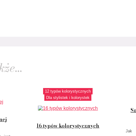
że...
12 typów kolorystycznych
Dla stylistek i kolorystek
Sz
nej
16 typów kolorystycznych
Jak 