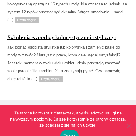
kolorystyczną opartą na 16 typach urody. Nie oznacza to jednak, że
system 12 typów przestał być aktualny. Wręcz przeciwnie – nadal
(...)
Czytaj więcej
Szkolenia z analizy kolorystycznej i stylizacji
Jak zostać osobistą stylistką lub kolorystką i zamienić pasję do
mody w zawód? Marzysz o pracy, która daje więcej satysfakcji?
Jest taki moment w życiu wielu kobiet, kiedy przestają zadawać
sobie pytanie "ile zarabiam?", a zaczynają pytać: Czy naprawdę
chcę robić to (...)
Czytaj więcej
Ta strona korzysta z ciasteczek, aby świadczyć usługi na
najwyższym poziomie. Dalsze korzystanie ze strony oznacza,
Strona korzysta z informacji przechowywanych w plikach cookies w celach
że zgadzasz się na ich użycie.
funkcjonalnych oraz statystycznych.
Realizacja:
agencja reklamowa Gliwice
futuresystems.pl
Zgoda