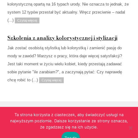
kolorystyczną opartą na 16 typach urody. Nie oznacza to jednak, że
system 12 typów przestał być aktualny. Wręcz przeciwnie – nadal
(...)
Czytaj więcej
Szkolenia z analizy kolorystycznej i stylizacji
Jak zostać osobistą stylistką lub kolorystką i zamienić pasję do
mody w zawód? Marzysz o pracy, która daje więcej satysfakcji?
Jest taki moment w życiu wielu kobiet, kiedy przestają zadawać
sobie pytanie "ile zarabiam?", a zaczynają pytać: Czy naprawdę
chcę robić to (...)
Czytaj więcej
Ta strona korzysta z ciasteczek, aby świadczyć usługi na
najwyższym poziomie. Dalsze korzystanie ze strony oznacza,
Strona korzysta z informacji przechowywanych w plikach cookies w celach
że zgadzasz się na ich użycie.
funkcjonalnych oraz statystycznych.
Realizacja:
agencja reklamowa Gliwice
futuresystems.pl
Zgoda