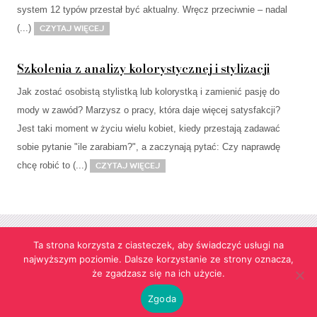
system 12 typów przestał być aktualny. Wręcz przeciwnie – nadal
(...)
Czytaj więcej
Szkolenia z analizy kolorystycznej i stylizacji
Jak zostać osobistą stylistką lub kolorystką i zamienić pasję do
mody w zawód? Marzysz o pracy, która daje więcej satysfakcji?
Jest taki moment w życiu wielu kobiet, kiedy przestają zadawać
sobie pytanie "ile zarabiam?", a zaczynają pytać: Czy naprawdę
chcę robić to (...)
Czytaj więcej
Ta strona korzysta z ciasteczek, aby świadczyć usługi na
najwyższym poziomie. Dalsze korzystanie ze strony oznacza,
Strona korzysta z informacji przechowywanych w plikach cookies w celach
że zgadzasz się na ich użycie.
funkcjonalnych oraz statystycznych.
Realizacja:
agencja reklamowa Gliwice
futuresystems.pl
Zgoda