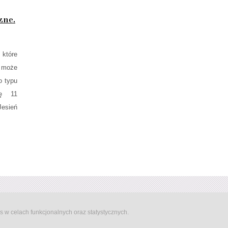
zne.
 które
e może
o typu
ię 11
esień
s w celach funkcjonalnych oraz statystycznych.