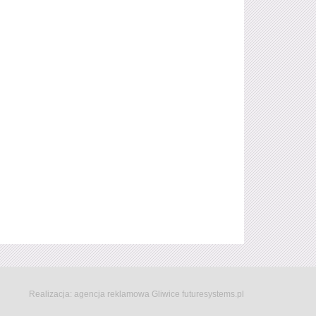
Realizacja:
agencja reklamowa Gliwice
futuresystems.pl