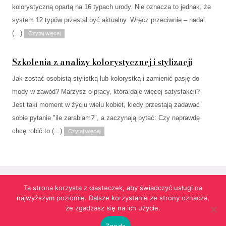
kolorystyczną opartą na 16 typach urody. Nie oznacza to jednak, że
system 12 typów przestał być aktualny. Wręcz przeciwnie – nadal
(...)
Czytaj więcej
Szkolenia z analizy kolorystycznej i stylizacji
Jak zostać osobistą stylistką lub kolorystką i zamienić pasję do
mody w zawód? Marzysz o pracy, która daje więcej satysfakcji?
Jest taki moment w życiu wielu kobiet, kiedy przestają zadawać
sobie pytanie "ile zarabiam?", a zaczynają pytać: Czy naprawdę
chcę robić to (...)
Czytaj więcej
Ta strona korzysta z ciasteczek, aby świadczyć usługi na
najwyższym poziomie. Dalsze korzystanie ze strony oznacza,
Strona korzysta z informacji przechowywanych w plikach cookies w celach
że zgadzasz się na ich użycie.
funkcjonalnych oraz statystycznych.
Realizacja:
agencja reklamowa Gliwice
futuresystems.pl
Zgoda