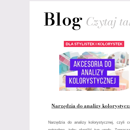
Blog
Czytaj tak
Dla stylistek i kolorystek
Narzędzia do analizy kolorystycz
Narzędzia do analizy kolorystycznej, czyli c
potrzebne, żeby określić typ urody. Zapras