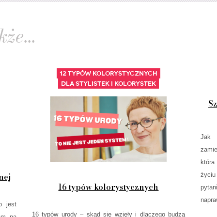
że...
12 typów kolorystycznych
Dla stylistek i kolorystek
Sz
Jak 
zamie
która
życiu
nej
16 typów kolorystycznych
pytan
napraw
o jest
16 typów urody – skąd się wzięły i dlaczego budzą
zam na