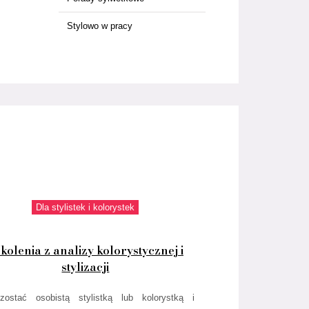
Stylowo w pracy
Dla stylistek i kolorystek
kolenia z analizy kolorystycznej i
stylizacji
zostać osobistą stylistką lub kolorystką i