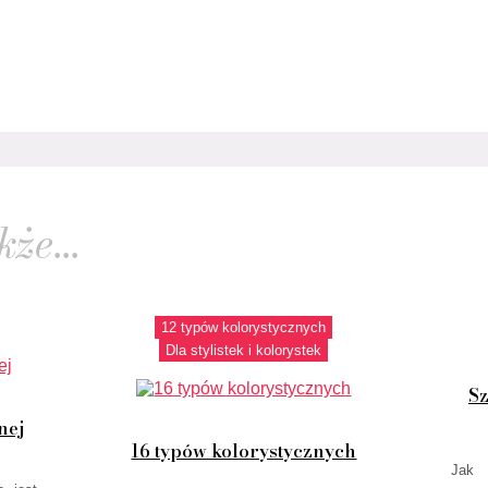
że...
12 typów kolorystycznych
Dla stylistek i kolorystek
Sz
nej
16 typów kolorystycznych
Jak 