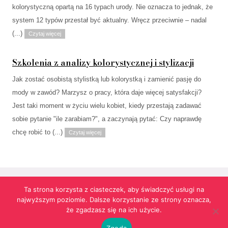
kolorystyczną opartą na 16 typach urody. Nie oznacza to jednak, że
system 12 typów przestał być aktualny. Wręcz przeciwnie – nadal
(...)
Czytaj więcej
Szkolenia z analizy kolorystycznej i stylizacji
Jak zostać osobistą stylistką lub kolorystką i zamienić pasję do
mody w zawód? Marzysz o pracy, która daje więcej satysfakcji?
Jest taki moment w życiu wielu kobiet, kiedy przestają zadawać
sobie pytanie "ile zarabiam?", a zaczynają pytać: Czy naprawdę
chcę robić to (...)
Czytaj więcej
Ta strona korzysta z ciasteczek, aby świadczyć usługi na
najwyższym poziomie. Dalsze korzystanie ze strony oznacza,
Strona korzysta z informacji przechowywanych w plikach cookies w celach
że zgadzasz się na ich użycie.
funkcjonalnych oraz statystycznych.
Realizacja:
agencja reklamowa Gliwice
futuresystems.pl
Zgoda