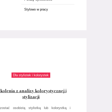
Stylowo w pracy
Dla stylistek i kolorystek
kolenia z analizy kolorystycznej i
stylizacji
zostać osobistą stylistką lub kolorystką i