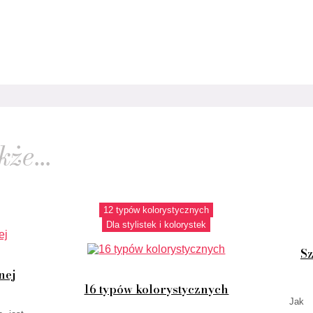
że...
12 typów kolorystycznych
Dla stylistek i kolorystek
Sz
nej
16 typów kolorystycznych
Jak 