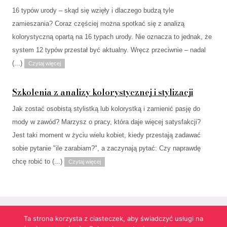
16 typów urody – skąd się wzięły i dlaczego budzą tyle
zamieszania? Coraz częściej można spotkać się z analizą
kolorystyczną opartą na 16 typach urody. Nie oznacza to jednak, że
system 12 typów przestał być aktualny. Wręcz przeciwnie – nadal
(...)
Czytaj więcej
Szkolenia z analizy kolorystycznej i stylizacji
Jak zostać osobistą stylistką lub kolorystką i zamienić pasję do
mody w zawód? Marzysz o pracy, która daje więcej satysfakcji?
Jest taki moment w życiu wielu kobiet, kiedy przestają zadawać
sobie pytanie "ile zarabiam?", a zaczynają pytać: Czy naprawdę
chcę robić to (...)
Czytaj więcej
Ta strona korzysta z ciasteczek, aby świadczyć usługi na