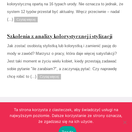
kolorystyczną opartą na 16 typach urody. Nie oznacza to jednak, że
system 12 typów przestał być aktualny. Wręcz przeciwnie – nadal
(...)
Czytaj więcej
Szkolenia z analizy kolorystycznej i stylizacji
Jak zostać osobistą stylistką lub kolorystką i zamienić pasję do
mody w zawód? Marzysz o pracy, która daje więcej satysfakcji?
Jest taki moment w życiu wielu kobiet, kiedy przestają zadawać
sobie pytanie "ile zarabiam?", a zaczynają pytać: Czy naprawdę
chcę robić to (...)
Czytaj więcej
Ta strona korzysta z ciasteczek, aby świadczyć usługi na
najwyższym poziomie. Dalsze korzystanie ze strony oznacza,
Strona korzysta z informacji przechowywanych w plikach cookies w celach
że zgadzasz się na ich użycie.
funkcjonalnych oraz statystycznych.
Realizacja:
agencja reklamowa Gliwice
futuresystems.pl
Zgoda