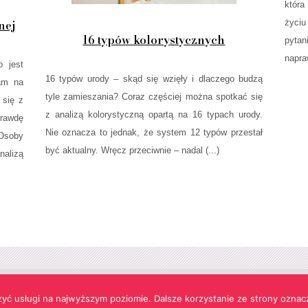
która
życiu
nej
16 typów kolorystycznych
pytan
napraw
o jest
16 typów urody – skąd się wzięły i dlaczego budzą
zam na
tyle zamieszania? Coraz częściej można spotkać się
 się z
z analizą kolorystyczną opartą na 16 typach urody.
prawdę
Nie oznacza to jednak, że system 12 typów przestał
Osoby
być aktualny. Wręcz przeciwnie – nadal (...)
alizą
s w celach funkcjonalnych oraz statystycznych.
zyć usługi na najwyższym poziomie. Dalsze korzystanie ze strony oznacz