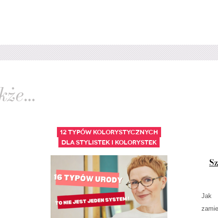
że...
12 typów kolorystycznych
Dla stylistek i kolorystek
Sz
Jak 
zamie