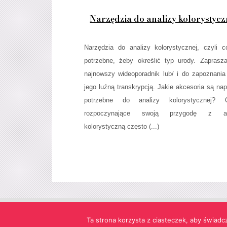
Narzędzia do analizy kolorystycz
Narzędzia do analizy kolorystycznej, czyli c
potrzebne, żeby określić typ urody. Zapras
najnowszy wideoporadnik lub/ i do zapoznania
jego luźną transkrypcją. Jakie akcesoria są na
potrzebne do analizy kolorystycznej? 
rozpoczynające swoją przygodę z an
kolorystyczną często (...)
Strona korzysta z informacji przechowywanych w plikach cookie
Ta strona korzysta z ciasteczek, aby świadc