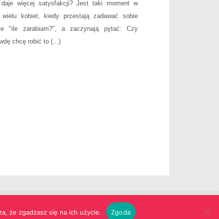
 daje więcej satysfakcji? Jest taki moment w
 wielu kobiet, kiedy przestają zadawać sobie
ie "ile zarabiam?", a zaczynają pytać: Czy
dę chcę robić to (...)
Realizacja:
agencja reklamowa Gliwice
futuresystems.pl
a, że zgadzasz się na ich użycie.
Zgoda