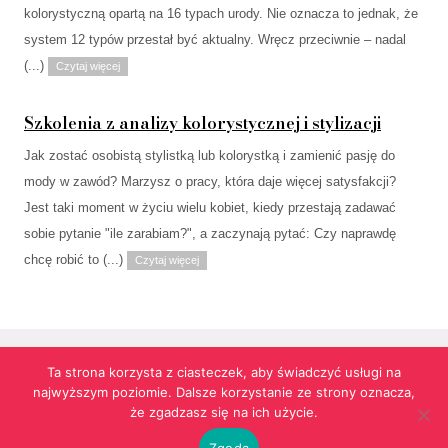
kolorystyczną opartą na 16 typach urody. Nie oznacza to jednak, że
system 12 typów przestał być aktualny. Wręcz przeciwnie – nadal
(...)
Czytaj więcej
Szkolenia z analizy kolorystycznej i stylizacji
Jak zostać osobistą stylistką lub kolorystką i zamienić pasję do
mody w zawód? Marzysz o pracy, która daje więcej satysfakcji?
Jest taki moment w życiu wielu kobiet, kiedy przestają zadawać
sobie pytanie "ile zarabiam?", a zaczynają pytać: Czy naprawdę
chcę robić to (...)
Czytaj więcej
Ta strona korzysta z ciasteczek, aby świadczyć usługi na
najwyższym poziomie. Dalsze korzystanie ze strony oznacza,
Strona korzysta z informacji przechowywanych w plikach cookies w celach
że zgadzasz się na ich użycie.
funkcjonalnych oraz statystycznych.
Realizacja:
agencja reklamowa Gliwice
futuresystems.pl
Zgoda