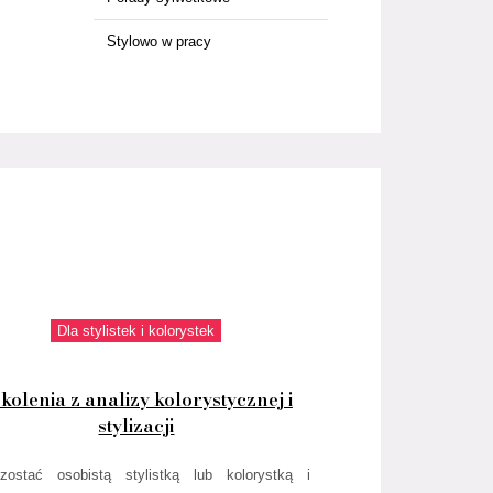
Stylowo w pracy
Dla stylistek i kolorystek
kolenia z analizy kolorystycznej i
stylizacji
zostać osobistą stylistką lub kolorystką i