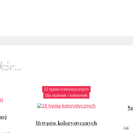
że...
12 typów kolorystycznych
Dla stylistek i kolorystek
Sz
nej
16 typów kolorystycznych
Jak 