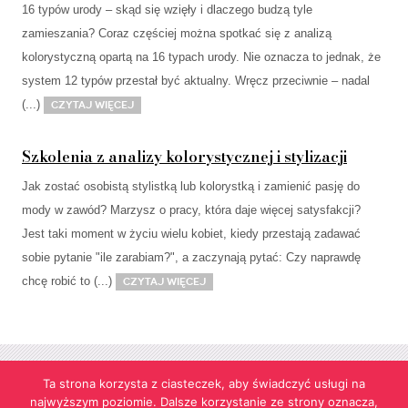
16 typów urody – skąd się wzięły i dlaczego budzą tyle
zamieszania? Coraz częściej można spotkać się z analizą
kolorystyczną opartą na 16 typach urody. Nie oznacza to jednak, że
system 12 typów przestał być aktualny. Wręcz przeciwnie – nadal
(...)
Czytaj więcej
Szkolenia z analizy kolorystycznej i stylizacji
Jak zostać osobistą stylistką lub kolorystką i zamienić pasję do
mody w zawód? Marzysz o pracy, która daje więcej satysfakcji?
Jest taki moment w życiu wielu kobiet, kiedy przestają zadawać
sobie pytanie "ile zarabiam?", a zaczynają pytać: Czy naprawdę
chcę robić to (...)
Czytaj więcej
Ta strona korzysta z ciasteczek, aby świadczyć usługi na
najwyższym poziomie. Dalsze korzystanie ze strony oznacza,