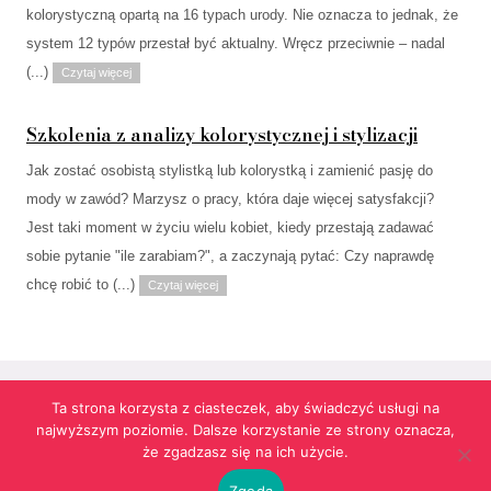
kolorystyczną opartą na 16 typach urody. Nie oznacza to jednak, że
system 12 typów przestał być aktualny. Wręcz przeciwnie – nadal
(...)
Czytaj więcej
Szkolenia z analizy kolorystycznej i stylizacji
Jak zostać osobistą stylistką lub kolorystką i zamienić pasję do
mody w zawód? Marzysz o pracy, która daje więcej satysfakcji?
Jest taki moment w życiu wielu kobiet, kiedy przestają zadawać
sobie pytanie "ile zarabiam?", a zaczynają pytać: Czy naprawdę
chcę robić to (...)
Czytaj więcej
Ta strona korzysta z ciasteczek, aby świadczyć usługi na
najwyższym poziomie. Dalsze korzystanie ze strony oznacza,
Strona korzysta z informacji przechowywanych w plikach cookies w celach
że zgadzasz się na ich użycie.
funkcjonalnych oraz statystycznych.
Realizacja:
agencja reklamowa Gliwice
futuresystems.pl
Zgoda