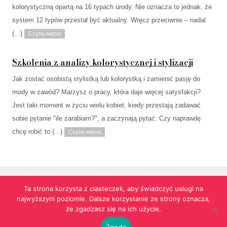
kolorystyczną opartą na 16 typach urody. Nie oznacza to jednak, że
system 12 typów przestał być aktualny. Wręcz przeciwnie – nadal
(...)
Czytaj więcej
Szkolenia z analizy kolorystycznej i stylizacji
Jak zostać osobistą stylistką lub kolorystką i zamienić pasję do
mody w zawód? Marzysz o pracy, która daje więcej satysfakcji?
Jest taki moment w życiu wielu kobiet, kiedy przestają zadawać
sobie pytanie "ile zarabiam?", a zaczynają pytać: Czy naprawdę
chcę robić to (...)
Czytaj więcej
Ta strona korzysta z ciasteczek, aby świadczyć usługi na
najwyższym poziomie. Dalsze korzystanie ze strony oznacza,
Strona korzysta z informacji przechowywanych w plikach cookies w celach
że zgadzasz się na ich użycie.
funkcjonalnych oraz statystycznych.
Realizacja:
agencja reklamowa Gliwice
futuresystems.pl
Zgoda