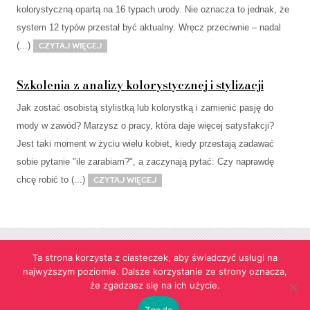
kolorystyczną opartą na 16 typach urody. Nie oznacza to jednak, że
system 12 typów przestał być aktualny. Wręcz przeciwnie – nadal
(...)
Czytaj więcej
Szkolenia z analizy kolorystycznej i stylizacji
Jak zostać osobistą stylistką lub kolorystką i zamienić pasję do
mody w zawód? Marzysz o pracy, która daje więcej satysfakcji?
Jest taki moment w życiu wielu kobiet, kiedy przestają zadawać
sobie pytanie "ile zarabiam?", a zaczynają pytać: Czy naprawdę
chcę robić to (...)
Czytaj więcej
Ta strona korzysta z ciasteczek, aby świadczyć usługi na
najwyższym poziomie. Dalsze korzystanie ze strony oznacza,
Strona korzysta z informacji przechowywanych w plikach cookies w celach
że zgadzasz się na ich użycie.
funkcjonalnych oraz statystycznych.
Realizacja:
agencja reklamowa Gliwice
futuresystems.pl
Zgoda