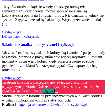
16 typów urody – skąd się wzięły i dlaczego budzą tyle
zamieszania? Coraz częściej można spotkać się z analizą
kolorystyczną opartą na 16 typach urody. Nie oznacza to jednak, że
system 12 typów przestał być aktualny. Wręcz przeciwnie – nadal
(...)
Czytaj więcej
Dla stylistek i kolorystek
Szkolenia z analizy kolorystycznej i stylizacji
Jak zostać osobistą stylistką lub kolorystką i zamienić pasję do mody
w zawód? Marzysz o pracy, która daje więcej satysfakcji? Jest taki
moment w życiu wielu kobiet, kiedy przestają zadawać sobie
pytanie "ile zarabiam?", a zaczynają pytać: Czy naprawdę chcę
robić to (...)
Czytaj więcej
Ta strona korzysta z ciasteczek, aby świadczyć usługi na
najwyższym poziomie. Dalsze korzystanie ze strony oznacza, że
zgadzasz się na ich użycie.
Zgoda
Strona korzysta z informacji przechowywanych w plikach cookies
w celach funkcjonalnych oraz statystycznych.
Realizacja:
agencja reklamowa Gliwice
futuresystems.pl