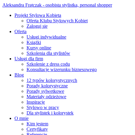
Aleksandra Frątczak - osobista stylistka, personal shopper
Projekt Stylowa Kobieta
Oferta Klubu Stylowych Kobiet
Zaloguj się
Oferta
Usługi indywidualne
Książki
Kursy online
Szkolenia dla stylistów
Usługi dla firm
Szkolenie z dress codu
Konsultacje wizerunku biznesowego
Blog
12 typów kolorystycznych
Porady kolorystyczne
Porady sylwetkowe
Materiały odzieżowe
Inspiracje
Stylowo w pracy
Dla stylistek i kolorystek
O mnie
Kim jestem
Certyfikaty
Referencje