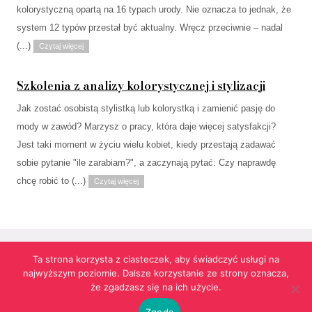
kolorystyczną opartą na 16 typach urody. Nie oznacza to jednak, że
system 12 typów przestał być aktualny. Wręcz przeciwnie – nadal
(...)
Czytaj więcej
Szkolenia z analizy kolorystycznej i stylizacji
Jak zostać osobistą stylistką lub kolorystką i zamienić pasję do
mody w zawód? Marzysz o pracy, która daje więcej satysfakcji?
Jest taki moment w życiu wielu kobiet, kiedy przestają zadawać
sobie pytanie "ile zarabiam?", a zaczynają pytać: Czy naprawdę
chcę robić to (...)
Czytaj więcej
Ta strona korzysta z ciasteczek, aby świadczyć usługi na
najwyższym poziomie. Dalsze korzystanie ze strony oznacza,
Strona korzysta z informacji przechowywanych w plikach cookies w celach
że zgadzasz się na ich użycie.
funkcjonalnych oraz statystycznych.
Realizacja:
agencja reklamowa Gliwice
futuresystems.pl
Zgoda