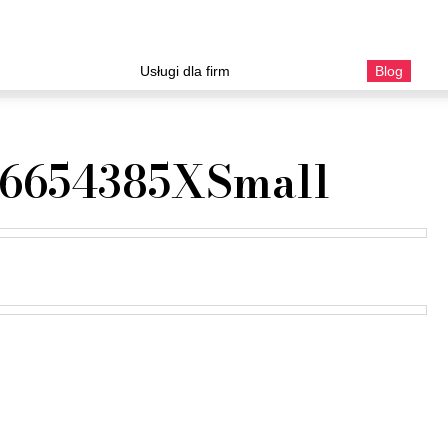
Usługi dla firm
Blog
16654385XSmall