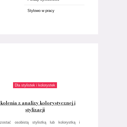
Stylowo w pracy
Dla stylistek i kolorystek
kolenia z analizy kolorystycznej i
stylizacji
zostać osobistą stylistką lub kolorystką i