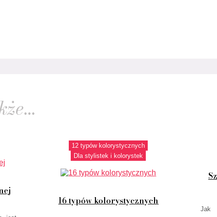
że...
12 typów kolorystycznych
Dla stylistek i kolorystek
Sz
nej
16 typów kolorystycznych
Jak 