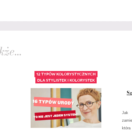
że...
12 typów kolorystycznych
Dla stylistek i kolorystek
Sz
Jak 
zamie
która