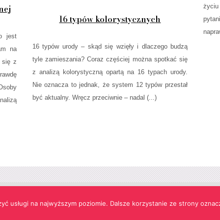
życiu
nej
16 typów kolorystycznych
pytan
napraw
o jest
16 typów urody – skąd się wzięły i dlaczego budzą
zam na
tyle zamieszania? Coraz częściej można spotkać się
 się z
z analizą kolorystyczną opartą na 16 typach urody.
prawdę
Nie oznacza to jednak, że system 12 typów przestał
Osoby
być aktualny. Wręcz przeciwnie – nadal (...)
alizą
s w celach funkcjonalnych oraz statystycznych.
zyć usługi na najwyższym poziomie. Dalsze korzystanie ze strony oznacz