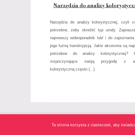
Narzędzia do analizy kolorystycz
Narzędzia do analizy kolorystycznej, czyli c
potrzebne, żeby określić typ urody. Zapras
najnowszy wideoporadnik lub/ i do zapoznania
jego luźną transkrypcją. Jakie akcesoria są na
potrzebne do analizy kolorystycznej? 
rozpoczynające swoją przygodę z an
kolorystyczną często (...)
Strona korzysta z informacji przechowywanych w plikach cookie
Ta strona korzysta z ciasteczek, aby świadc