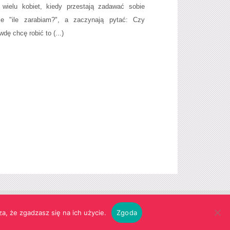
 wielu kobiet, kiedy przestają zadawać sobie
ie "ile zarabiam?", a zaczynają pytać: Czy
dę chcę robić to (...)
Realizacja:
agencja reklamowa Gliwice
futuresystems.pl
a, że zgadzasz się na ich użycie.
Zgoda