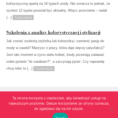
kolorystyczną opartą na 16 typach urody. Nie oznacza to jednak, że
system 12 typów przestał być aktualny. Wręcz przeciwnie – nadal
(...)
Czytaj więcej
Szkolenia z analizy kolorystycznej i stylizacji
Jak zostać osobistą stylistką lub kolorystką i zamienić pasję do
mody w zawód? Marzysz o pracy, która daje więcej satysfakcji?
Jest taki moment w życiu wielu kobiet, kiedy przestają zadawać
sobie pytanie "ile zarabiam?", a zaczynają pytać: Czy naprawdę
chcę robić to (...)
Czytaj więcej
Ta strona korzysta z ciasteczek, aby świadczyć usługi na
najwyższym poziomie. Dalsze korzystanie ze strony oznacza,
Strona korzysta z informacji przechowywanych w plikach cookies w celach
że zgadzasz się na ich użycie.
funkcjonalnych oraz statystycznych.
Realizacja:
agencja reklamowa Gliwice
futuresystems.pl
Zgoda