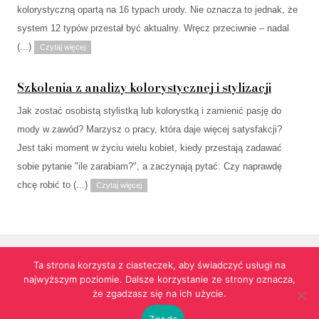
kolorystyczną opartą na 16 typach urody. Nie oznacza to jednak, że
system 12 typów przestał być aktualny. Wręcz przeciwnie – nadal
(...)
Czytaj więcej
Szkolenia z analizy kolorystycznej i stylizacji
Jak zostać osobistą stylistką lub kolorystką i zamienić pasję do
mody w zawód? Marzysz o pracy, która daje więcej satysfakcji?
Jest taki moment w życiu wielu kobiet, kiedy przestają zadawać
sobie pytanie "ile zarabiam?", a zaczynają pytać: Czy naprawdę
chcę robić to (...)
Czytaj więcej
Ta strona korzysta z ciasteczek, aby świadczyć usługi na
najwyższym poziomie. Dalsze korzystanie ze strony oznacza,
Strona korzysta z informacji przechowywanych w plikach cookies w celach
że zgadzasz się na ich użycie.
funkcjonalnych oraz statystycznych.
Realizacja:
agencja reklamowa Gliwice
futuresystems.pl
Zgoda