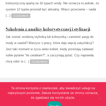
kolorystyczną opartą na 16 typach urody. Nie oznacza to jednak, że
system 12 typów przestał być aktualny. Wręcz przeciwnie – nadal
(...)
Czytaj więcej
Szkolenia z analizy kolorystycznej i stylizacji
Jak zostać osobistą stylistką lub kolorystką i zamienić pasję do
mody w zawód? Marzysz o pracy, która daje więcej satysfakcji?
Jest taki moment w życiu wielu kobiet, kiedy przestają zadawać
sobie pytanie "ile zarabiam?", a zaczynają pytać: Czy naprawdę
chcę robić to (...)
Czytaj więcej
Ta strona korzysta z ciasteczek, aby świadczyć usługi na
najwyższym poziomie. Dalsze korzystanie ze strony oznacza,
Strona korzysta z informacji przechowywanych w plikach cookies w celach
że zgadzasz się na ich użycie.
funkcjonalnych oraz statystycznych.
Realizacja:
agencja reklamowa Gliwice
futuresystems.pl
Zgoda